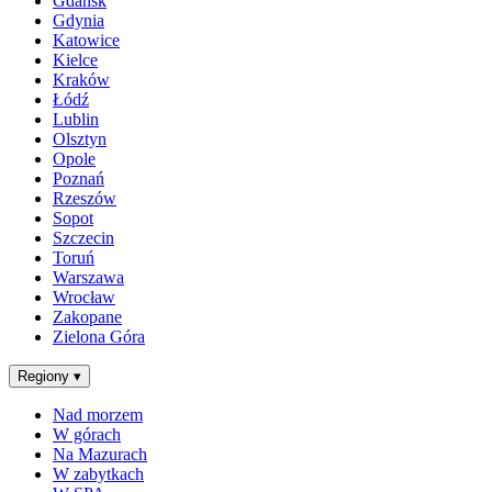
Gdańsk
Gdynia
Katowice
Kielce
Kraków
Łódź
Lublin
Olsztyn
Opole
Poznań
Rzeszów
Sopot
Szczecin
Toruń
Warszawa
Wrocław
Zakopane
Zielona Góra
Regiony
▾
Nad morzem
W górach
Na Mazurach
W zabytkach