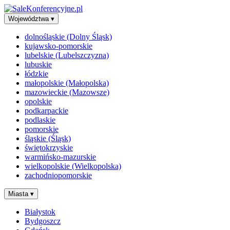
Województwa
▾
dolnośląskie (Dolny Śląsk)
kujawsko-pomorskie
lubelskie (Lubelszczyzna)
lubuskie
łódzkie
małopolskie (Małopolska)
mazowieckie (Mazowsze)
opolskie
podkarpackie
podlaskie
pomorskie
śląskie (Śląsk)
świętokrzyskie
warmińsko-mazurskie
wielkopolskie (Wielkopolska)
zachodniopomorskie
Miasta
▾
Białystok
Bydgoszcz