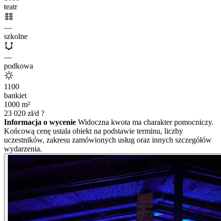
teatr
—
szkolne
—
podkowa
1100
bankiet
1000
m²
23 020
zł/d
?
Informacja o wycenie
Widoczna kwota ma charakter pomocniczy.
Końcową cenę ustala obiekt na podstawie terminu, liczby
uczestników, zakresu zamówionych usług oraz innych szczegółów
wydarzenia.