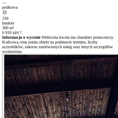
—
podkowa
330
bankiet
300
m²
6 910
zł/d
?
Informacja o wycenie
Widoczna kwota ma charakter pomocniczy.
Końcową cenę ustala obiekt na podstawie terminu, liczby
uczestników, zakresu zamówionych usług oraz innych szczegółów
wydarzenia.