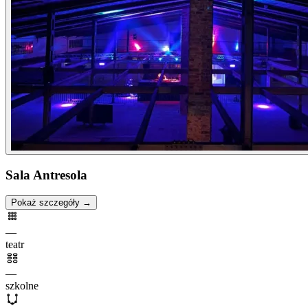
Sala Antresola
Pokaż szczegóły →
—
teatr
—
szkolne