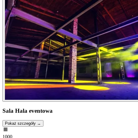
Sala Hala eventowa
Pokaż szczegóły →
1000