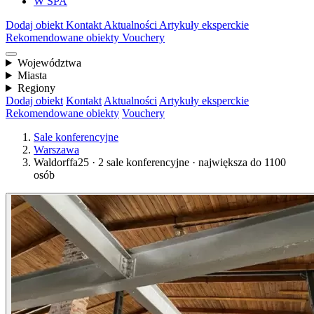
W SPA
Dodaj obiekt
Kontakt
Aktualności
Artykuły eksperckie
Rekomendowane obiekty
Vouchery
Województwa
Miasta
Regiony
Dodaj obiekt
Kontakt
Aktualności
Artykuły eksperckie
Rekomendowane obiekty
Vouchery
Sale konferencyjne
Warszawa
Waldorffa25 · 2 sale konferencyjne · największa do 1100
osób