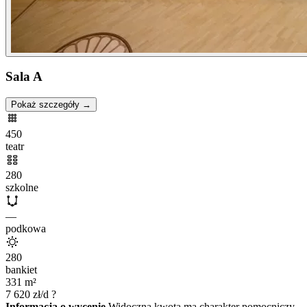
Sala A
Pokaż szczegóły →
450
teatr
280
szkolne
—
podkowa
280
bankiet
331
m²
7 620
zł/d
?
Informacja o wycenie
Widoczna kwota ma charakter pomocniczy.