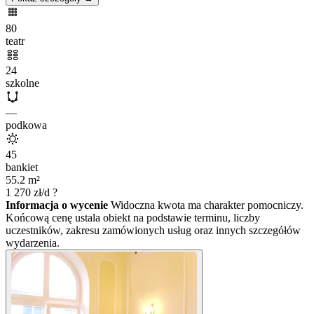
80
teatr
24
szkolne
—
podkowa
45
bankiet
55.2
m²
1 270
zł/d
?
Informacja o wycenie
Widoczna kwota ma charakter pomocniczy.
Końcową cenę ustala obiekt na podstawie terminu, liczby
uczestników, zakresu zamówionych usług oraz innych szczegółów
wydarzenia.