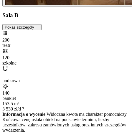
Sala B
Pokaż szczegóły →
200
teatr
120
szkolne
—
podkowa
140
bankiet
153.5
m²
3 530
zł/d
?
Informacja o wycenie
Widoczna kwota ma charakter pomocniczy.
Końcową cenę ustala obiekt na podstawie terminu, liczby
uczestników, zakresu zamówionych usług oraz innych szczegółów
wydarzenia.