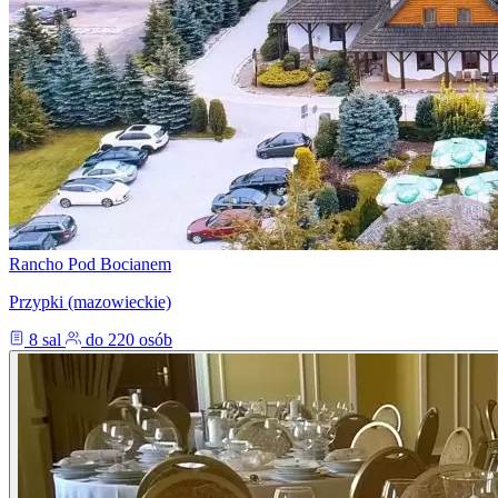
Rancho Pod Bocianem
Przypki (mazowieckie)
8 sal
do 220 osób