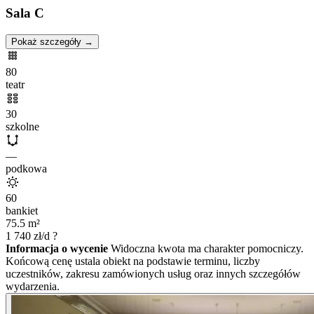
Sala C
Pokaż szczegóły →
80
teatr
30
szkolne
—
podkowa
60
bankiet
75.5
m²
1 740
zł/d
?
Informacja o wycenie
Widoczna kwota ma charakter pomocniczy.
Końcową cenę ustala obiekt na podstawie terminu, liczby
uczestników, zakresu zamówionych usług oraz innych szczegółów
wydarzenia.