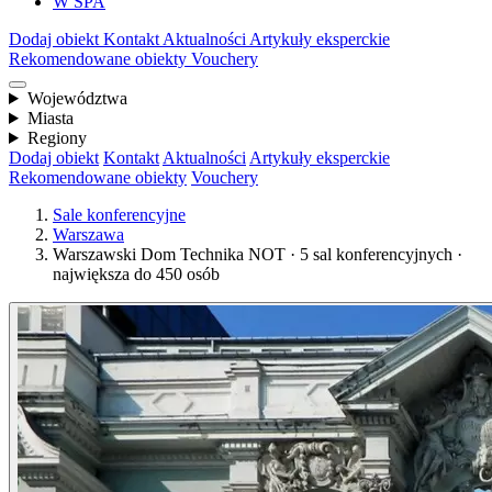
W SPA
Dodaj obiekt
Kontakt
Aktualności
Artykuły eksperckie
Rekomendowane obiekty
Vouchery
Województwa
Miasta
Regiony
Dodaj obiekt
Kontakt
Aktualności
Artykuły eksperckie
Rekomendowane obiekty
Vouchery
Sale konferencyjne
Warszawa
Warszawski Dom Technika NOT · 5 sal konferencyjnych ·
największa do 450 osób