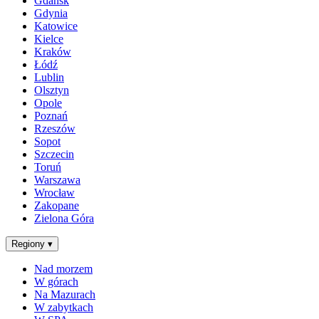
Gdańsk
Gdynia
Katowice
Kielce
Kraków
Łódź
Lublin
Olsztyn
Opole
Poznań
Rzeszów
Sopot
Szczecin
Toruń
Warszawa
Wrocław
Zakopane
Zielona Góra
Regiony
▾
Nad morzem
W górach
Na Mazurach
W zabytkach