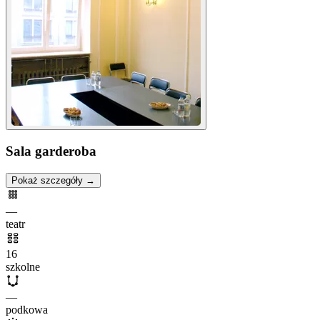
Sala garderoba
Pokaż szczegóły →
—
teatr
16
szkolne
—
podkowa