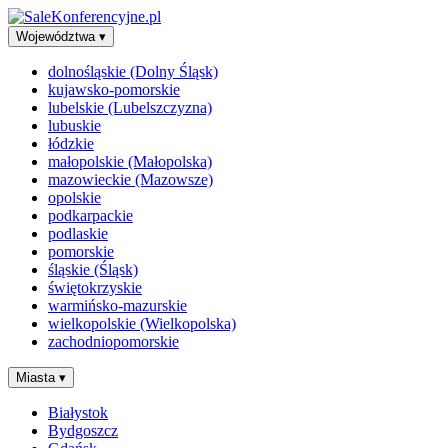
Województwa
▾
dolnośląskie (Dolny Śląsk)
kujawsko-pomorskie
lubelskie (Lubelszczyzna)
lubuskie
łódzkie
małopolskie (Małopolska)
mazowieckie (Mazowsze)
opolskie
podkarpackie
podlaskie
pomorskie
śląskie (Śląsk)
świętokrzyskie
warmińsko-mazurskie
wielkopolskie (Wielkopolska)
zachodniopomorskie
Miasta
▾
Białystok
Bydgoszcz