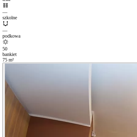
—
szkolne
—
podkowa
50
bankiet
75
m²