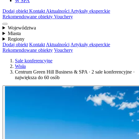
W SPA
Dodaj obiekt
Kontakt
Aktualności
Artykuły eksperckie
Rekomendowane obiekty
Vouchery
Województwa
Miasta
Regiony
Dodaj obiekt
Kontakt
Aktualności
Artykuły eksperckie
Rekomendowane obiekty
Vouchery
Sale konferencyjne
Wisła
Centrum Green Hill Business & SPA · 2 sale konferencyjne ·
największa do 60 osób