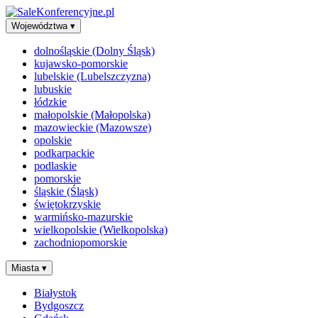
Województwa
▾
dolnośląskie (Dolny Śląsk)
kujawsko-pomorskie
lubelskie (Lubelszczyzna)
lubuskie
łódzkie
małopolskie (Małopolska)
mazowieckie (Mazowsze)
opolskie
podkarpackie
podlaskie
pomorskie
śląskie (Śląsk)
świętokrzyskie
warmińsko-mazurskie
wielkopolskie (Wielkopolska)
zachodniopomorskie
Miasta
▾
Białystok
Bydgoszcz