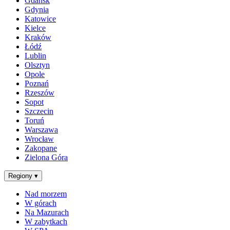
Gdańsk
Gdynia
Katowice
Kielce
Kraków
Łódź
Lublin
Olsztyn
Opole
Poznań
Rzeszów
Sopot
Szczecin
Toruń
Warszawa
Wrocław
Zakopane
Zielona Góra
Regiony
▾
Nad morzem
W górach
Na Mazurach
W zabytkach