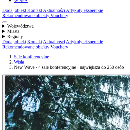
W SPA
Dodaj obiekt
Kontakt
Aktualności
Artykuły eksperckie
Rekomendowane obiekty
Vouchery
Województwa
Miasta
Regiony
Dodaj obiekt
Kontakt
Aktualności
Artykuły eksperckie
Rekomendowane obiekty
Vouchery
Sale konferencyjne
Wisła
New Wave · 4 sale konferencyjne · największa do 250 osób