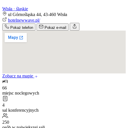
Wisła · śląskie
ul Górnośląska 44, 43-460 Wisła
hotelnewwave.pl/
Pokaż telefon
Pokaż e-mail
Zobacz na mapie
66
miejsc noclegowych
4
sal konferencyjnych
250
osób w największej sali