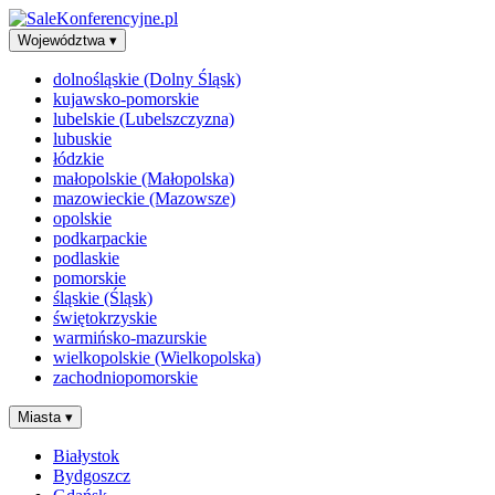
Województwa
▾
dolnośląskie (Dolny Śląsk)
kujawsko-pomorskie
lubelskie (Lubelszczyzna)
lubuskie
łódzkie
małopolskie (Małopolska)
mazowieckie (Mazowsze)
opolskie
podkarpackie
podlaskie
pomorskie
śląskie (Śląsk)
świętokrzyskie
warmińsko-mazurskie
wielkopolskie (Wielkopolska)
zachodniopomorskie
Miasta
▾
Białystok
Bydgoszcz