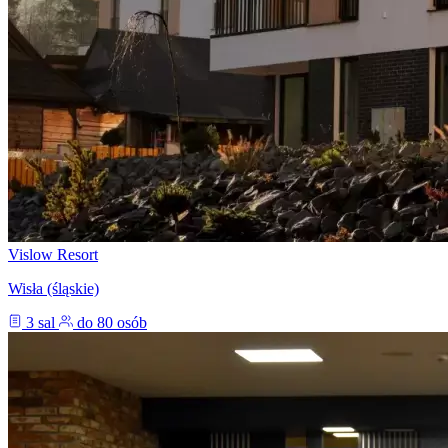
Vislow Resort
Wisła (śląskie)
3 sal
do 80 osób