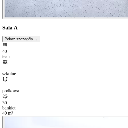
Sala A
Pokaż szczegóły →
40
teatr
—
szkolne
—
podkowa
30
bankiet
40
m²