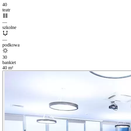
40
teatr
—
szkolne
—
podkowa
30
bankiet
40
m²