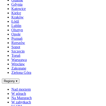
Gdańsk
Gdynia
Katowice
Kielce
Kraków
Łódź
Lublin
Olsztyn
Opole
Poznań
Rzeszów
Sopot
Szczecin
Toruń
Warszawa
Wrocław
Zakopane
Zielona Góra
Regiony
▾
Nad morzem
W górach
Na Mazurach
W zabytkach