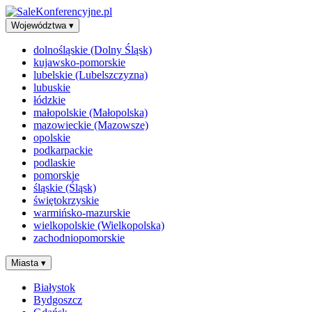
Województwa
▾
dolnośląskie (Dolny Śląsk)
kujawsko-pomorskie
lubelskie (Lubelszczyzna)
lubuskie
łódzkie
małopolskie (Małopolska)
mazowieckie (Mazowsze)
opolskie
podkarpackie
podlaskie
pomorskie
śląskie (Śląsk)
świętokrzyskie
warmińsko-mazurskie
wielkopolskie (Wielkopolska)
zachodniopomorskie
Miasta
▾
Białystok
Bydgoszcz