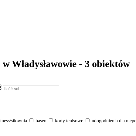
m w Władysławowie - 3 obiektów
itness/siłownia
basen
korty tenisowe
udogodnienia dla niep