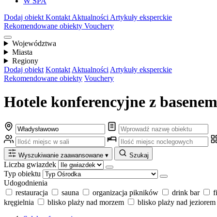
W SPA
Dodaj obiekt
Kontakt
Aktualności
Artykuły eksperckie
Rekomendowane obiekty
Vouchery
Województwa
Miasta
Regiony
Dodaj obiekt
Kontakt
Aktualności
Artykuły eksperckie
Rekomendowane obiekty
Vouchery
Hotele konferencyjne z basene
Wyszukiwanie zaawansowane
▾
Szukaj
Liczba gwiazdek
Typ obiektu
Udogodnienia
restauracja
sauna
organizacja pikników
drink bar
f
kręgielnia
blisko plaży nad morzem
blisko plaży nad jeziorem