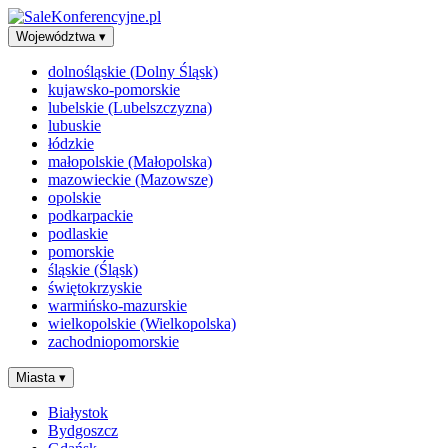
Województwa
▾
dolnośląskie (Dolny Śląsk)
kujawsko-pomorskie
lubelskie (Lubelszczyzna)
lubuskie
łódzkie
małopolskie (Małopolska)
mazowieckie (Mazowsze)
opolskie
podkarpackie
podlaskie
pomorskie
śląskie (Śląsk)
świętokrzyskie
warmińsko-mazurskie
wielkopolskie (Wielkopolska)
zachodniopomorskie
Miasta
▾
Białystok
Bydgoszcz