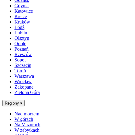
Gdańsk
Gdynia
Katowice
Kielce
Kraków
Łódź
Lublin
Olsztyn
Opole
Poznań
Rzeszów
Sopot
Szczecin
Toruń
Warszawa
Wrocław
Zakopane
Zielona Góra
Regiony
▾
Nad morzem
W górach
Na Mazurach
W zabytkach