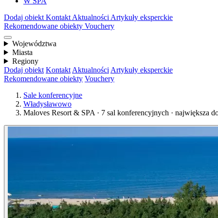
W SPA
Dodaj obiekt
Kontakt
Aktualności
Artykuły eksperckie
Rekomendowane obiekty
Vouchery
Województwa
Miasta
Regiony
Dodaj obiekt
Kontakt
Aktualności
Artykuły eksperckie
Rekomendowane obiekty
Vouchery
Sale konferencyjne
Władysławowo
Maloves Resort & SPA · 7 sal konferencyjnych · największa d