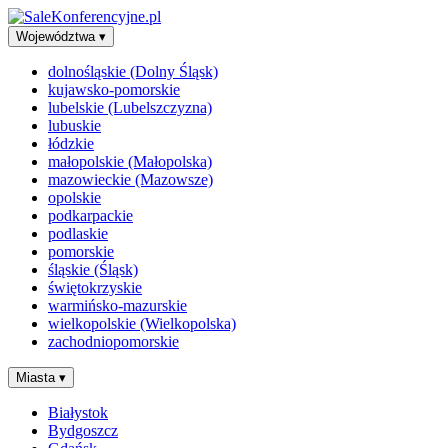
Województwa
▾
dolnośląskie (Dolny Śląsk)
kujawsko-pomorskie
lubelskie (Lubelszczyzna)
lubuskie
łódzkie
małopolskie (Małopolska)
mazowieckie (Mazowsze)
opolskie
podkarpackie
podlaskie
pomorskie
śląskie (Śląsk)
świętokrzyskie
warmińsko-mazurskie
wielkopolskie (Wielkopolska)
zachodniopomorskie
Miasta
▾
Białystok
Bydgoszcz