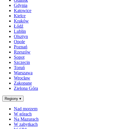
Gdańsk
Gdynia
Katowice
Kielce
Kraków
Łódź
Lublin
Olsztyn
Opole
Poznań
Rzeszów
Sopot
Szczecin
Toruń
Warszawa
Wrocław
Zakopane
Zielona Góra
Regiony
▾
Nad morzem
W górach
Na Mazurach
W zabytkach