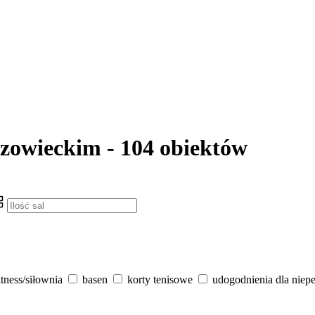
zowieckim - 104 obiektów
itness/siłownia
basen
korty tenisowe
udogodnienia dla niep