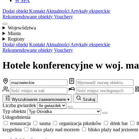
W SPA
Dodaj obiekt
Kontakt
Aktualności
Artykuły eksperckie
Rekomendowane obiekty
Vouchery
Województwa
Miasta
Regiony
Dodaj obiekt
Kontakt
Aktualności
Artykuły eksperckie
Rekomendowane obiekty
Vouchery
Hotele konferencyjne w woj. ma
Wyszukiwanie zaawansowane
▾
Szukaj
Liczba gwiazdek
Typ obiektu
Udogodnienia
restauracja
sauna
organizacja pikników
drink bar
f
kręgielnia
blisko plaży nad morzem
blisko plaży nad jeziorem