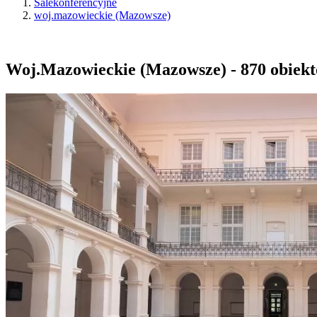
Salekonferencyjne
woj.mazowieckie (Mazowsze)
Woj.Mazowieckie (Mazowsze) - 870 obiektów