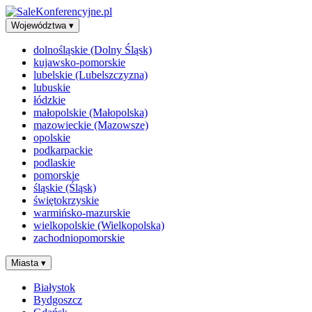
Województwa
▾
dolnośląskie (Dolny Śląsk)
kujawsko-pomorskie
lubelskie (Lubelszczyzna)
lubuskie
łódzkie
małopolskie (Małopolska)
mazowieckie (Mazowsze)
opolskie
podkarpackie
podlaskie
pomorskie
śląskie (Śląsk)
świętokrzyskie
warmińsko-mazurskie
wielkopolskie (Wielkopolska)
zachodniopomorskie
Miasta
▾
Białystok
Bydgoszcz