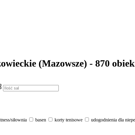
zowieckie (Mazowsze) - 870 obie
itness/siłownia
basen
korty tenisowe
udogodnienia dla niep