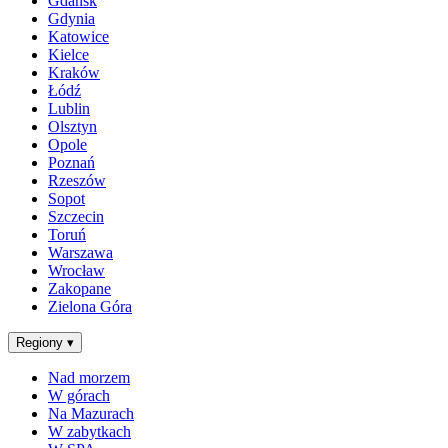
Gdańsk
Gdynia
Katowice
Kielce
Kraków
Łódź
Lublin
Olsztyn
Opole
Poznań
Rzeszów
Sopot
Szczecin
Toruń
Warszawa
Wrocław
Zakopane
Zielona Góra
Regiony
▾
Nad morzem
W górach
Na Mazurach
W zabytkach