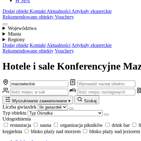
W SPA
Dodaj obiekt
Kontakt
Aktualności
Artykuły eksperckie
Rekomendowane obiekty
Vouchery
Województwa
Miasta
Regiony
Dodaj obiekt
Kontakt
Aktualności
Artykuły eksperckie
Rekomendowane obiekty
Vouchery
Hotele i sale Konferencyjne Ma
Wyszukiwanie zaawansowane
▾
Szukaj
Liczba gwiazdek
Typ obiektu
Udogodnienia
restauracja
sauna
organizacja pikników
drink bar
f
kręgielnia
blisko plaży nad morzem
blisko plaży nad jeziorem