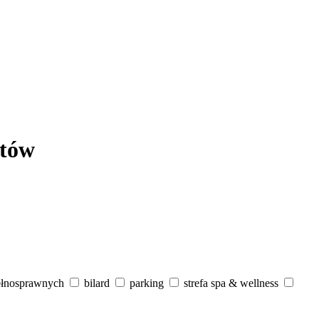
któw
ełnosprawnych
bilard
parking
strefa spa & wellness