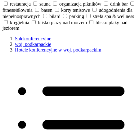
restauracja
sauna
organizacja pikników
drink bar
fitness/siłownia
basen
korty tenisowe
udogodnienia dla
niepełnosprawnych
bilard
parking
strefa spa & wellness
kręgielnia
blisko plaży nad morzem
blisko plaży nad
jeziorem
Salekonferencyjne
woj. podkarpackie
Hotele konferencyjne w woj. podkarpackim