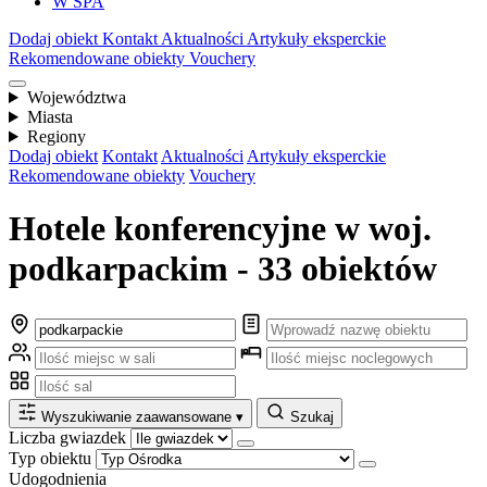
W SPA
Dodaj obiekt
Kontakt
Aktualności
Artykuły eksperckie
Rekomendowane obiekty
Vouchery
Województwa
Miasta
Regiony
Dodaj obiekt
Kontakt
Aktualności
Artykuły eksperckie
Rekomendowane obiekty
Vouchery
Hotele konferencyjne w woj.
podkarpackim - 33 obiektów
Wyszukiwanie zaawansowane
▾
Szukaj
Liczba gwiazdek
Typ obiektu
Udogodnienia