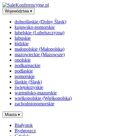
Województwa
▾
dolnośląskie (Dolny Śląsk)
kujawsko-pomorskie
lubelskie (Lubelszczyzna)
lubuskie
łódzkie
małopolskie (Małopolska)
mazowieckie (Mazowsze)
opolskie
podkarpackie
podlaskie
pomorskie
śląskie (Śląsk)
świętokrzyskie
warmińsko-mazurskie
wielkopolskie (Wielkopolska)
zachodniopomorskie
Miasta
▾
Białystok
Bydgoszcz