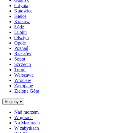
Gdańsk
Gdynia
Katowice
Kielce
Kraków
Łódź
Lublin
Olsztyn
Opole
Poznań
Rzeszów
Sopot
Szczecin
Toruń
Warszawa
Wrocław
Zakopane
Zielona Góra
Regiony
▾
Nad morzem
W górach
Na Mazurach
W zabytkach