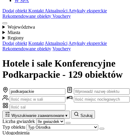
W SPA
Dodaj obiekt
Kontakt
Aktualności
Artykuły eksperckie
Rekomendowane obiekty
Vouchery
Województwa
Miasta
Regiony
Dodaj obiekt
Kontakt
Aktualności
Artykuły eksperckie
Rekomendowane obiekty
Vouchery
Hotele i sale Konferencyjne
Podkarpackie - 129 obiektów
Wyszukiwanie zaawansowane
▾
Szukaj
Liczba gwiazdek
Typ obiektu
Udogodnienia