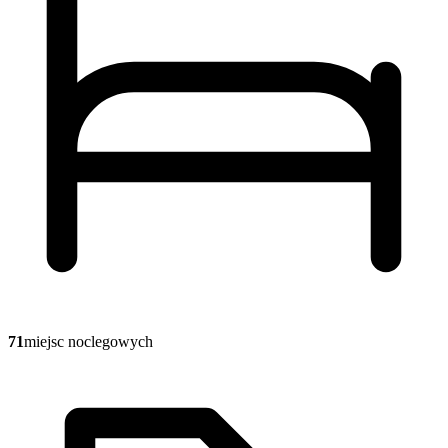
71
miejsc noclegowych