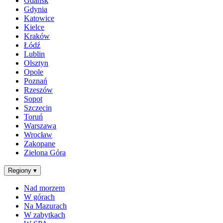
Gdańsk
Gdynia
Katowice
Kielce
Kraków
Łódź
Lublin
Olsztyn
Opole
Poznań
Rzeszów
Sopot
Szczecin
Toruń
Warszawa
Wrocław
Zakopane
Zielona Góra
Regiony
▾
Nad morzem
W górach
Na Mazurach
W zabytkach