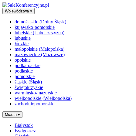
Województwa
▾
dolnośląskie (Dolny Śląsk)
kujawsko-pomorskie
lubelskie (Lubelszczyzna)
lubuskie
łódzkie
małopolskie (Małopolska)
mazowieckie (Mazowsze)
opolskie
podkarpackie
podlaskie
pomorskie
śląskie (Śląsk)
świętokrzyskie
warmińsko-mazurskie
wielkopolskie (Wielkopolska)
zachodniopomorskie
Miasta
▾
Białystok
Bydgoszcz