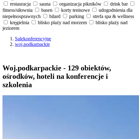
restauracja
sauna
organizacja pikników
drink bar
fitness/siłownia
basen
korty tenisowe
udogodnienia dla
niepełnosprawnych
bilard
parking
strefa spa & wellness
kręgielnia
blisko plaży nad morzem
blisko plaży nad
jeziorem
Salekonferencyjne
woj.podkarpackie
Woj.podkarpackie - 129 obiektów,
ośrodków, hoteli na konferencje i
szkolenia