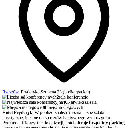
Rzeszów
, Fryderyka Szopena 33 (podkarpackie)
2
sale konferencje
40
Najwieksza sala
48
miejsc noclegowych
Hotel Fryderyk
. W pobliżu znaleźć można liczne szlaki
turystyczne, idealne do spacerów i aktywnego wypoczynku.
Pomimo tak korzystnej lokalizacji, hotel oferuje
bezpłatny parking
oraz przyjemną
restaurację
, gdzie można spróbować lokalnych