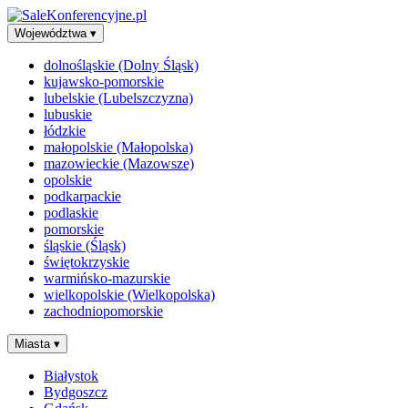
Województwa
▾
dolnośląskie (Dolny Śląsk)
kujawsko-pomorskie
lubelskie (Lubelszczyzna)
lubuskie
łódzkie
małopolskie (Małopolska)
mazowieckie (Mazowsze)
opolskie
podkarpackie
podlaskie
pomorskie
śląskie (Śląsk)
świętokrzyskie
warmińsko-mazurskie
wielkopolskie (Wielkopolska)
zachodniopomorskie
Miasta
▾
Białystok
Bydgoszcz