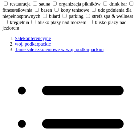
restauracja
sauna
organizacja pikników
drink bar
fitness/siłownia
basen
korty tenisowe
udogodnienia dla
niepełnosprawnych
bilard
parking
strefa spa & wellness
kręgielnia
blisko plaży nad morzem
blisko plaży nad
jeziorem
Salekonferencyjne
woj. podkarpackie
Tanie sale szkoleniowe w woj. podkarpackim