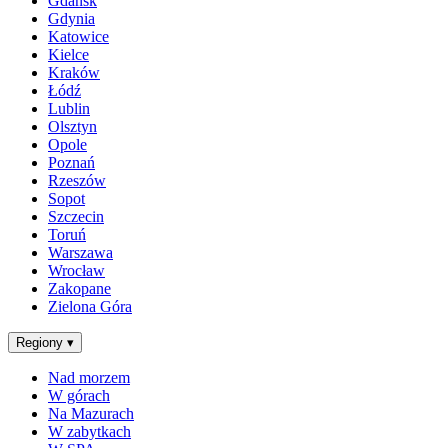
Gdańsk
Gdynia
Katowice
Kielce
Kraków
Łódź
Lublin
Olsztyn
Opole
Poznań
Rzeszów
Sopot
Szczecin
Toruń
Warszawa
Wrocław
Zakopane
Zielona Góra
Regiony
▾
Nad morzem
W górach
Na Mazurach
W zabytkach