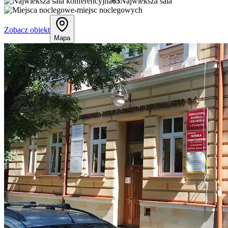
65
Najwieksza sala
-
miejsc noclegowych
Zobacz obiekt
Mapa