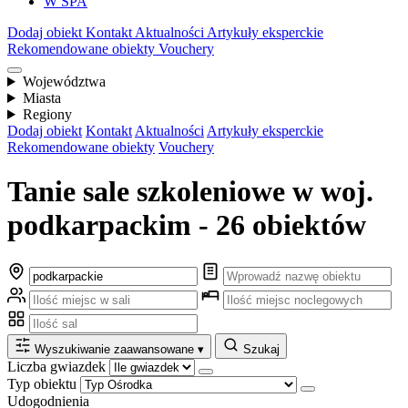
W SPA
Dodaj obiekt
Kontakt
Aktualności
Artykuły eksperckie
Rekomendowane obiekty
Vouchery
Województwa
Miasta
Regiony
Dodaj obiekt
Kontakt
Aktualności
Artykuły eksperckie
Rekomendowane obiekty
Vouchery
Tanie sale szkoleniowe w woj.
podkarpackim - 26 obiektów
Wyszukiwanie zaawansowane
▾
Szukaj
Liczba gwiazdek
Typ obiektu
Udogodnienia