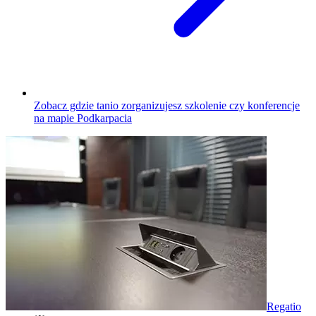
Zobacz gdzie tanio zorganizujesz szkolenie czy konferencje
na mapie Podkarpacia
Regatio