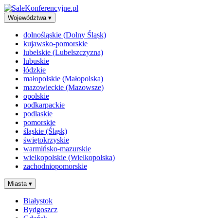
Województwa
▾
dolnośląskie (Dolny Śląsk)
kujawsko-pomorskie
lubelskie (Lubelszczyzna)
lubuskie
łódzkie
małopolskie (Małopolska)
mazowieckie (Mazowsze)
opolskie
podkarpackie
podlaskie
pomorskie
śląskie (Śląsk)
świętokrzyskie
warmińsko-mazurskie
wielkopolskie (Wielkopolska)
zachodniopomorskie
Miasta
▾
Białystok
Bydgoszcz