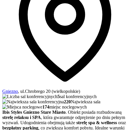
Gniezno
, ul.Chrobrego 20 (wielkopolskie)
5
sal konferencyjnych
220
Najwieksza sala
174
miejsc noclegowych
Ibis Styles Gniezno Stare Miasto
. Obiekt posiada rozbudowaną
strefę relaksu i SPA
, która gwarantuje odprężenie po dniu pełnym
wyzwań. Udogodnienia obejmują także
strefę spa & wellness
oraz
bezpłatny parking
, co zwiększa komfort pobytu. Idealne warunki