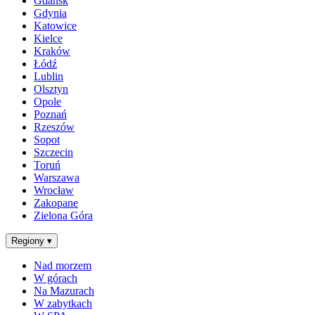
Gdańsk
Gdynia
Katowice
Kielce
Kraków
Łódź
Lublin
Olsztyn
Opole
Poznań
Rzeszów
Sopot
Szczecin
Toruń
Warszawa
Wrocław
Zakopane
Zielona Góra
Regiony
▾
Nad morzem
W górach
Na Mazurach
W zabytkach