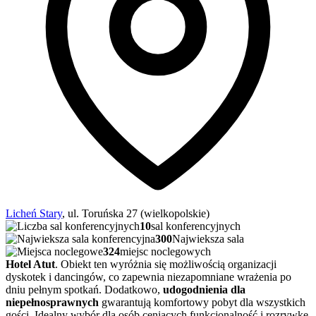
Licheń Stary
, ul. Toruńska 27 (wielkopolskie)
10
sal konferencyjnych
300
Najwieksza sala
324
miejsc noclegowych
Hotel Atut
. Obiekt ten wyróżnia się możliwością organizacji
dyskotek i dancingów, co zapewnia niezapomniane wrażenia po
dniu pełnym spotkań. Dodatkowo,
udogodnienia dla
niepełnosprawnych
gwarantują komfortowy pobyt dla wszystkich
gości. Idealny wybór dla osób ceniących funkcjonalność i rozrywkę