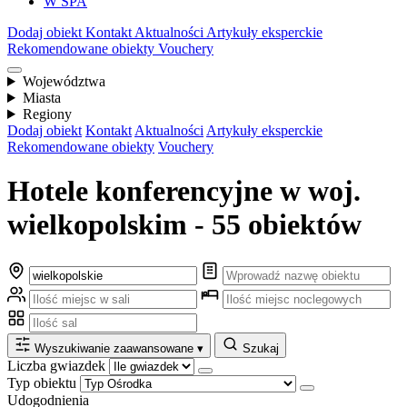
W SPA
Dodaj obiekt
Kontakt
Aktualności
Artykuły eksperckie
Rekomendowane obiekty
Vouchery
Województwa
Miasta
Regiony
Dodaj obiekt
Kontakt
Aktualności
Artykuły eksperckie
Rekomendowane obiekty
Vouchery
Hotele konferencyjne w woj.
wielkopolskim - 55 obiektów
Wyszukiwanie zaawansowane
▾
Szukaj
Liczba gwiazdek
Typ obiektu
Udogodnienia