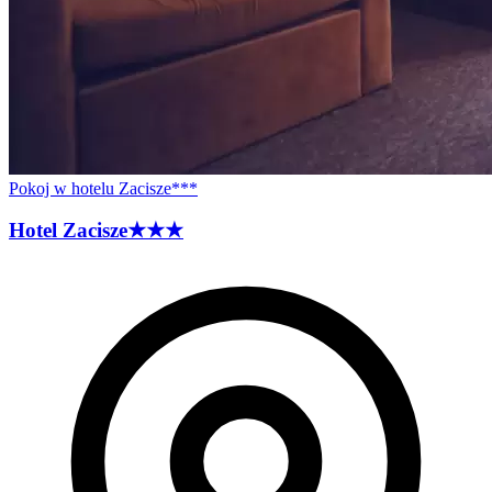
Pokoj w hotelu Zacisze***
Hotel
Zacisze
★★★