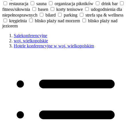
restauracja
sauna
organizacja pikników
drink bar
fitness/siłownia
basen
korty tenisowe
udogodnienia dla
niepełnosprawnych
bilard
parking
strefa spa & wellness
kręgielnia
blisko plaży nad morzem
blisko plaży nad
jeziorem
Salekonferencyjne
woj. wielkopolskie
Hotele konferencyjne w woj. wielkopolskim