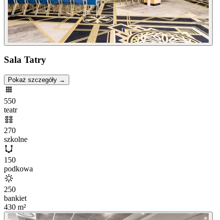
Sala Tatry
Pokaż szczegóły →
550
teatr
270
szkolne
150
podkowa
250
bankiet
430
m²