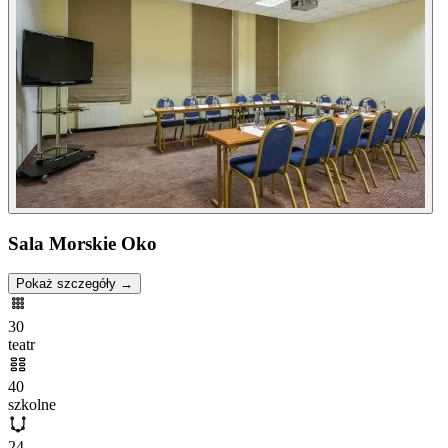
Sala Morskie Oko
Pokaż szczegóły →
30
teatr
40
szkolne
24