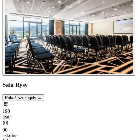
Sala Rysy
Pokaż szczegóły →
190
teatr
90
szkolne