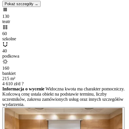
Pokaż szczegóły →
130
teatr
60
szkolne
40
podkowa
160
bankiet
215
m²
4 610
zł/d
?
Informacja o wycenie
Widoczna kwota ma charakter pomocniczy.
Końcową cenę ustala obiekt na podstawie terminu, liczby
uczestników, zakresu zamówionych usług oraz innych szczegółów
wydarzenia.