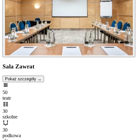
Sala Zawrat
Pokaż szczegóły →
50
teatr
30
szkolne
30
podkowa