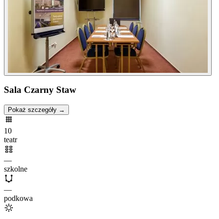
Sala Czarny Staw
Pokaż szczegóły →
10
teatr
—
szkolne
—
podkowa
—