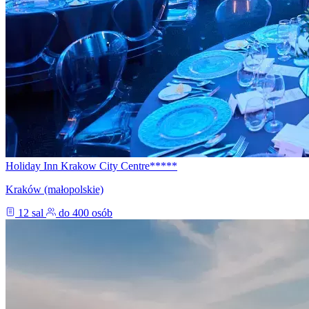
Holiday Inn Krakow City Centre*****
Kraków (małopolskie)
12 sal
do 400 osób