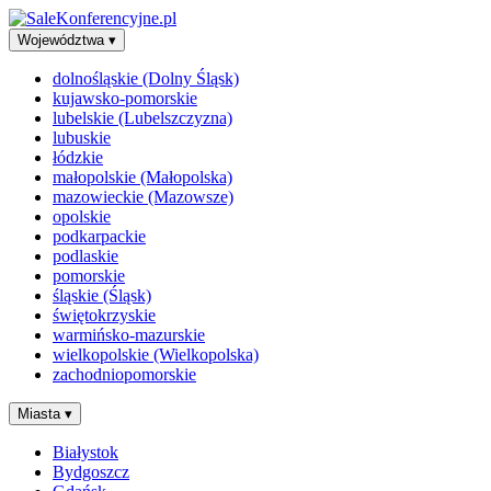
Województwa
▾
dolnośląskie (Dolny Śląsk)
kujawsko-pomorskie
lubelskie (Lubelszczyzna)
lubuskie
łódzkie
małopolskie (Małopolska)
mazowieckie (Mazowsze)
opolskie
podkarpackie
podlaskie
pomorskie
śląskie (Śląsk)
świętokrzyskie
warmińsko-mazurskie
wielkopolskie (Wielkopolska)
zachodniopomorskie
Miasta
▾
Białystok
Bydgoszcz