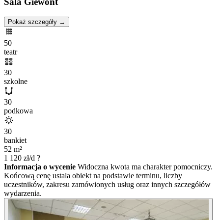
Sala Giewont
Pokaż szczegóły →
50
teatr
30
szkolne
30
podkowa
30
bankiet
52
m²
1 120
zł/d
?
Informacja o wycenie
Widoczna kwota ma charakter pomocniczy.
Końcową cenę ustala obiekt na podstawie terminu, liczby
uczestników, zakresu zamówionych usług oraz innych szczegółów
wydarzenia.