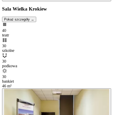
Sala Wielka Krokiew
Pokaż szczegóły →
40
teatr
30
szkolne
30
podkowa
30
bankiet
46
m²