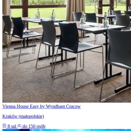
Vienna House Easy by Wyndham Cracow
Kraków (małopolskie)
8 sal
do 150 osób