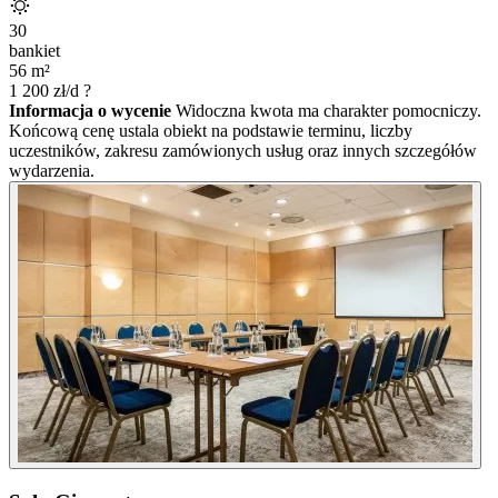
30
bankiet
56
m²
1 200
zł/d
?
Informacja o wycenie
Widoczna kwota ma charakter pomocniczy.
Końcową cenę ustala obiekt na podstawie terminu, liczby
uczestników, zakresu zamówionych usług oraz innych szczegółów
wydarzenia.