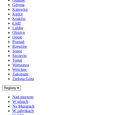
Gdańsk
Gdynia
Katowice
Kielce
Kraków
Łódź
Lublin
Olsztyn
Opole
Poznań
Rzeszów
Sopot
Szczecin
Toruń
Warszawa
Wrocław
Zakopane
Zielona Góra
Regiony
▾
Nad morzem
W górach
Na Mazurach
W zabytkach