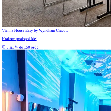
Vienna House Easy by Wyndham Cracow
Kraków (małopolskie)
8 sal
do 150 osób