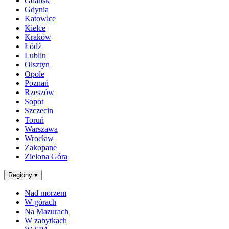
Gdańsk
Gdynia
Katowice
Kielce
Kraków
Łódź
Lublin
Olsztyn
Opole
Poznań
Rzeszów
Sopot
Szczecin
Toruń
Warszawa
Wrocław
Zakopane
Zielona Góra
Regiony
▾
Nad morzem
W górach
Na Mazurach
W zabytkach