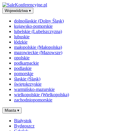
Województwa
▾
dolnośląskie (Dolny Śląsk)
kujawsko-pomorskie
lubelskie (Lubelszczyzna)
lubuskie
łódzkie
małopolskie (Małopolska)
mazowieckie (Mazowsze)
opolskie
podkarpackie
podlaskie
pomorskie
śląskie (Śląsk)
świętokrzyskie
warmińsko-mazurskie
wielkopolskie (Wielkopolska)
zachodniopomorskie
Miasta
▾
Białystok
Bydgoszcz