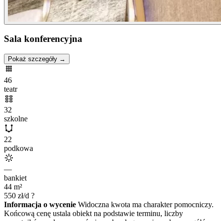
Sala konferencyjna
Pokaż szczegóły →
46
teatr
32
szkolne
22
podkowa
—
bankiet
44
m²
550
zł/d
?
Informacja o wycenie
Widoczna kwota ma charakter pomocniczy.
Końcową cenę ustala obiekt na podstawie terminu, liczby