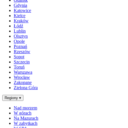
Gdańsk
Gdynia
Katowice
Kielce
Kraków
Łódź
Lublin
Olsztyn
Opole
Poznań
Rzeszów
Sopot
Szczecin
Toruń
Warszawa
Wrocław
Zakopane
Zielona Góra
Regiony
▾
Nad morzem
W górach
Na Mazurach
W zabytkach