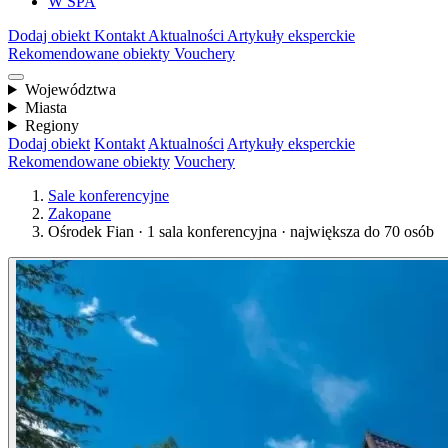
W SPA
Dodaj obiekt
Kontakt
Aktualności
Artykuły eksperckie
Rekomendowane obiekty
Vouchery
Województwa
Miasta
Regiony
Dodaj obiekt
Kontakt
Aktualności
Artykuły eksperckie
Rekomendowane obiekty
Vouchery
Sale konferencyjne
Zakopane
Ośrodek Fian · 1 sala konferencyjna · największa do 70 osób