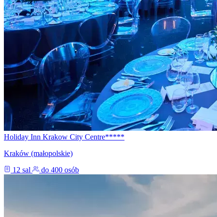
Holiday Inn Krakow City Centre*****
Kraków (małopolskie)
12 sal
do 400 osób