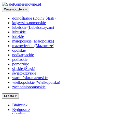
Województwa
▾
dolnośląskie (Dolny Śląsk)
kujawsko-pomorskie
lubelskie (Lubelszczyzna)
lubuskie
łódzkie
małopolskie (Małopolska)
mazowieckie (Mazowsze)
opolskie
podkarpackie
podlaskie
pomorskie
śląskie (Śląsk)
świętokrzyskie
warmińsko-mazurskie
wielkopolskie (Wielkopolska)
zachodniopomorskie
Miasta
▾
Białystok
Bydgoszcz