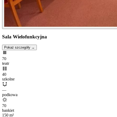
Sala Wielofunkcyjna
Pokaż szczegóły →
70
teatr
40
szkolne
—
podkowa
70
bankiet
150
m²