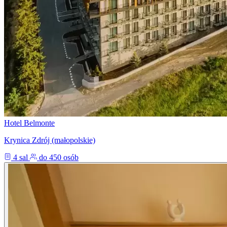
Hotel Belmonte
Krynica Zdrój (małopolskie)
4 sal
do 450 osób