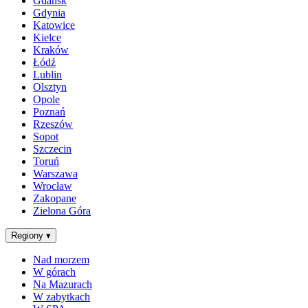
Gdańsk
Gdynia
Katowice
Kielce
Kraków
Łódź
Lublin
Olsztyn
Opole
Poznań
Rzeszów
Sopot
Szczecin
Toruń
Warszawa
Wrocław
Zakopane
Zielona Góra
Regiony
▾
Nad morzem
W górach
Na Mazurach
W zabytkach