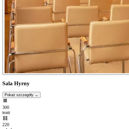
Sala Hyrny
Pokaż szczegóły →
300
teatr
220