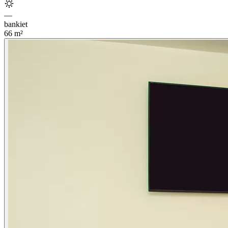
—
bankiet
66
m²