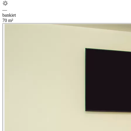
—
bankiet
70
m²