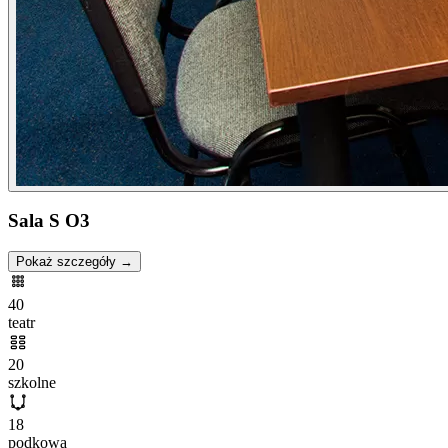
Sala S O3
Pokaż szczegóły →
40
teatr
20
szkolne
18
podkowa