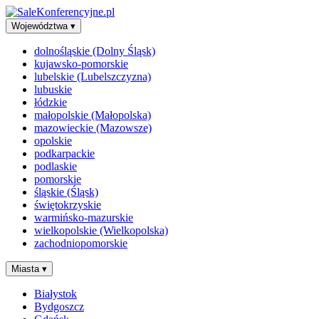
Województwa
▾
dolnośląskie (Dolny Śląsk)
kujawsko-pomorskie
lubelskie (Lubelszczyzna)
lubuskie
łódzkie
małopolskie (Małopolska)
mazowieckie (Mazowsze)
opolskie
podkarpackie
podlaskie
pomorskie
śląskie (Śląsk)
świętokrzyskie
warmińsko-mazurskie
wielkopolskie (Wielkopolska)
zachodniopomorskie
Miasta
▾
Białystok
Bydgoszcz