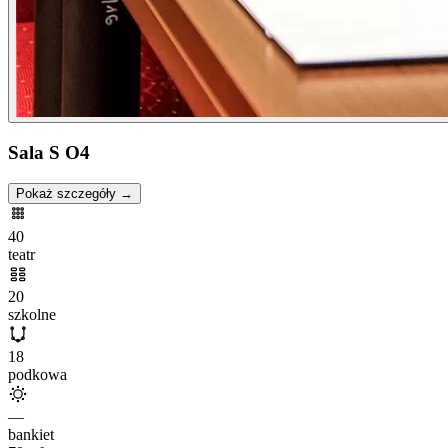
Sala S O4
Pokaż szczegóły →
40
teatr
20
szkolne
18
podkowa
—
bankiet