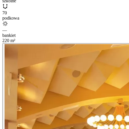
szkolne
70
podkowa
—
bankiet
220
m²