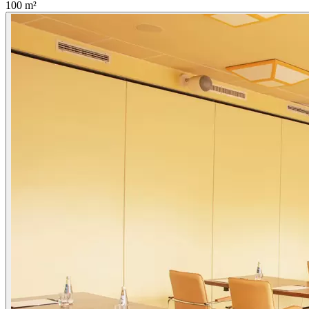
100
m²