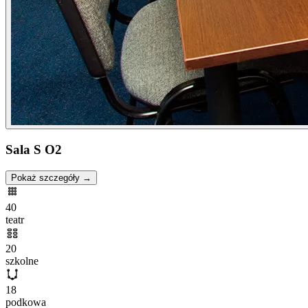
Sala S O2
Pokaż szczegóły →
40
teatr
20
szkolne
18
podkowa