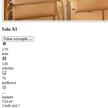
Sala A1
Pokaż szczegóły →
170
teatr
120
szkolne
70
podkowa
—
bankiet
154
m²
3 640
zł/d
?