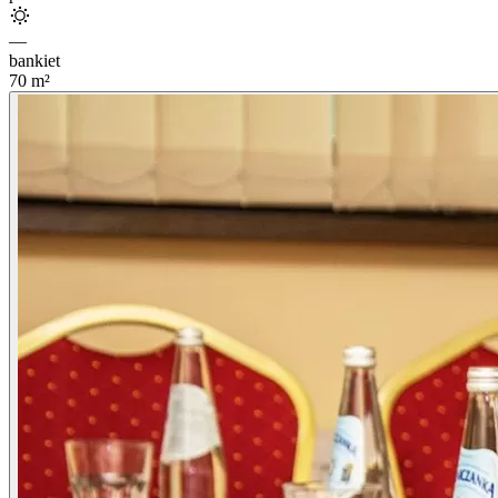
—
bankiet
70
m²