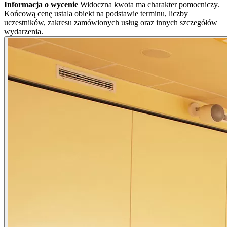
Informacja o wycenie
Widoczna kwota ma charakter pomocniczy.
Końcową cenę ustala obiekt na podstawie terminu, liczby
uczestników, zakresu zamówionych usług oraz innych szczegółów
wydarzenia.