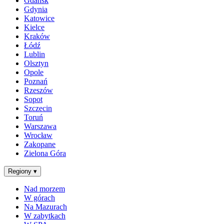
Gdańsk
Gdynia
Katowice
Kielce
Kraków
Łódź
Lublin
Olsztyn
Opole
Poznań
Rzeszów
Sopot
Szczecin
Toruń
Warszawa
Wrocław
Zakopane
Zielona Góra
Regiony
▾
Nad morzem
W górach
Na Mazurach
W zabytkach