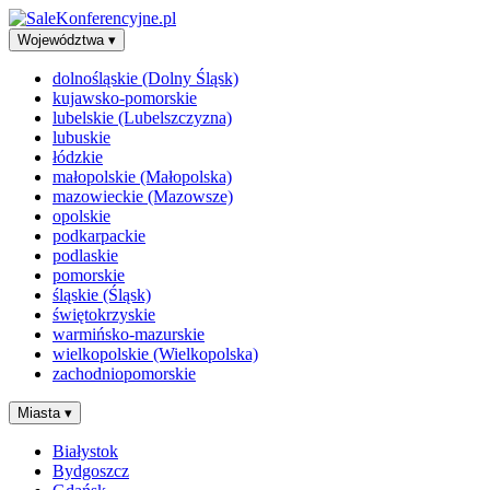
Województwa
▾
dolnośląskie (Dolny Śląsk)
kujawsko-pomorskie
lubelskie (Lubelszczyzna)
lubuskie
łódzkie
małopolskie (Małopolska)
mazowieckie (Mazowsze)
opolskie
podkarpackie
podlaskie
pomorskie
śląskie (Śląsk)
świętokrzyskie
warmińsko-mazurskie
wielkopolskie (Wielkopolska)
zachodniopomorskie
Miasta
▾
Białystok
Bydgoszcz