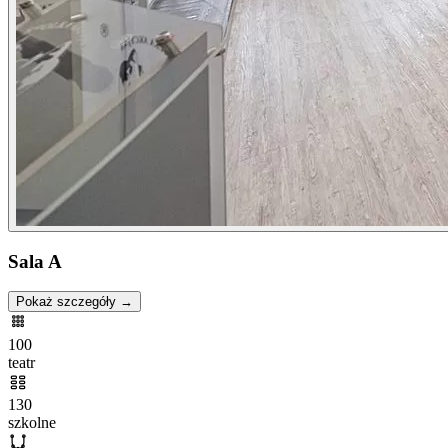
Sala A
Pokaż szczegóły →
100
teatr
130
szkolne