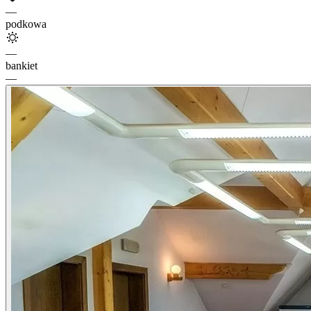
—
podkowa
—
bankiet
—