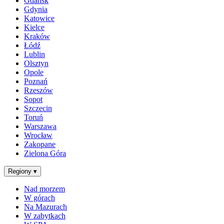
Gdańsk
Gdynia
Katowice
Kielce
Kraków
Łódź
Lublin
Olsztyn
Opole
Poznań
Rzeszów
Sopot
Szczecin
Toruń
Warszawa
Wrocław
Zakopane
Zielona Góra
Regiony
▾
Nad morzem
W górach
Na Mazurach
W zabytkach