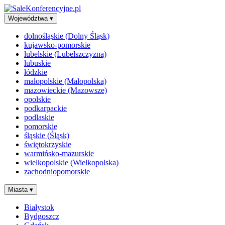
Województwa
▾
dolnośląskie (Dolny Śląsk)
kujawsko-pomorskie
lubelskie (Lubelszczyzna)
lubuskie
łódzkie
małopolskie (Małopolska)
mazowieckie (Mazowsze)
opolskie
podkarpackie
podlaskie
pomorskie
śląskie (Śląsk)
świętokrzyskie
warmińsko-mazurskie
wielkopolskie (Wielkopolska)
zachodniopomorskie
Miasta
▾
Białystok
Bydgoszcz