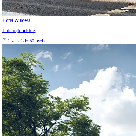
Hotel Willowa
Lublin (lubelskie)
1 sal
do 50 osób