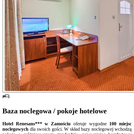
Baza noclegowa / pokoje hotelowe
Hotel Renesans*** w Zamościu
oferuje wygodne
100 miejsc
noclegowych
dla swoich gości. W skład bazy noclegowej wchodzą