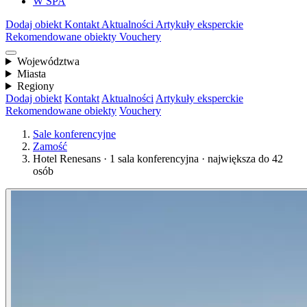
W SPA
Dodaj obiekt
Kontakt
Aktualności
Artykuły eksperckie
Rekomendowane obiekty
Vouchery
Województwa
Miasta
Regiony
Dodaj obiekt
Kontakt
Aktualności
Artykuły eksperckie
Rekomendowane obiekty
Vouchery
Sale konferencyjne
Zamość
Hotel Renesans · 1 sala konferencyjna · największa do 42
osób