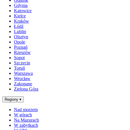
Gdańsk
Gdynia
Katowice
Kielce
Kraków
Łódź
Lublin
Olsztyn
Opole
Poznań
Rzeszów
Sopot
Szczecin
Toruń
Warszawa
Wrocław
Zakopane
Zielona Góra
Regiony
▾
Nad morzem
W górach
Na Mazurach
W zabytkach