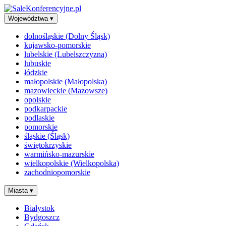
Województwa
▾
dolnośląskie (Dolny Śląsk)
kujawsko-pomorskie
lubelskie (Lubelszczyzna)
lubuskie
łódzkie
małopolskie (Małopolska)
mazowieckie (Mazowsze)
opolskie
podkarpackie
podlaskie
pomorskie
śląskie (Śląsk)
świętokrzyskie
warmińsko-mazurskie
wielkopolskie (Wielkopolska)
zachodniopomorskie
Miasta
▾
Białystok
Bydgoszcz