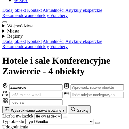
W SPA
Dodaj obiekt
Kontakt
Aktualności
Artykuły eksperckie
Rekomendowane obiekty
Vouchery
Województwa
Miasta
Regiony
Dodaj obiekt
Kontakt
Aktualności
Artykuły eksperckie
Rekomendowane obiekty
Vouchery
Hotele i sale Konferencyjne
Zawiercie - 4 obiekty
Wyszukiwanie zaawansowane
▾
Szukaj
Liczba gwiazdek
Typ obiektu
Udogodnienia