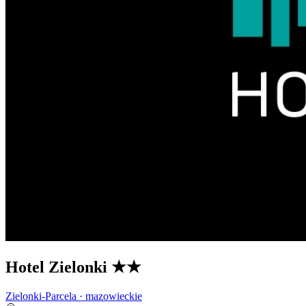
Hotel Zielonki
★★
Zielonki-Parcela · mazowieckie