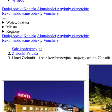
W SPA
Dodaj obiekt
Kontakt
Aktualności
Artykuły eksperckie
Rekomendowane obiekty
Vouchery
Województwa
Miasta
Regiony
Dodaj obiekt
Kontakt
Aktualności
Artykuły eksperckie
Rekomendowane obiekty
Vouchery
Sale konferencyjne
Zielonki-Parcela
Hotel Zielonki · 1 sala konferencyjna · największa do 70 osób