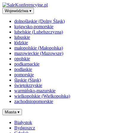
Województwa
▾
dolnośląskie (Dolny Śląsk)
kujawsko-pomorskie
lubelskie (Lubelszczyzna)
lubuskie
łódzkie
małopolskie (Małopolska)
mazowieckie (Mazowsze)
opolskie
podkarpackie
podlaskie
pomorskie
śląskie (Śląsk)
świętokrzyskie
warmińsko-mazurskie
wielkopolskie (Wielkopolska)
zachodniopomorskie
Miasta
▾
Białystok
Bydgoszcz