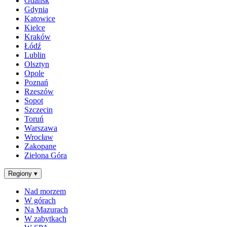
Gdańsk
Gdynia
Katowice
Kielce
Kraków
Łódź
Lublin
Olsztyn
Opole
Poznań
Rzeszów
Sopot
Szczecin
Toruń
Warszawa
Wrocław
Zakopane
Zielona Góra
Regiony
▾
Nad morzem
W górach
Na Mazurach
W zabytkach