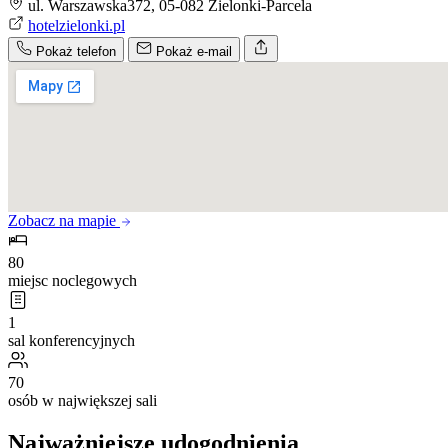
ul. Warszawska372, 05-082 Zielonki-Parcela
hotelzielonki.pl
Pokaż telefon
Pokaż e-mail
Zobacz na mapie
80
miejsc noclegowych
1
sal konferencyjnych
70
osób w największej sali
Najważniejsze udogodnienia