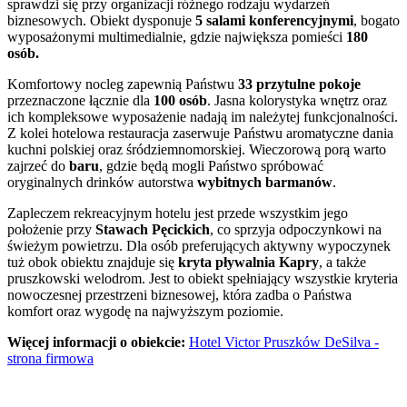
sprawdzi się przy organizacji różnego rodzaju wydarzeń
biznesowych. Obiekt dysponuje
5 salami konferencyjnymi
, bogato
wyposażonymi multimedialnie, gdzie największa pomieści
180
osób.
Komfortowy nocleg zapewnią Państwu
33 przytulne pokoje
przeznaczone łącznie dla
100 osób
. Jasna kolorystyka wnętrz oraz
ich kompleksowe wyposażenie nadają im należytej funkcjonalności.
Z kolei hotelowa restauracja zaserwuje Państwu aromatyczne dania
kuchni polskiej oraz śródziemnomorskiej. Wieczorową porą warto
zajrzeć do
baru
, gdzie będą mogli Państwo spróbować
oryginalnych drinków autorstwa
wybitnych barmanów
.
Zapleczem rekreacyjnym hotelu jest przede wszystkim jego
położenie przy
Stawach Pęcickich
, co sprzyja odpoczynkowi na
świeżym powietrzu. Dla osób preferujących aktywny wypoczynek
tuż obok obiektu znajduje się
kryta pływalnia Kapry
, a także
pruszkowski welodrom. Jest to obiekt spełniający wszystkie kryteria
nowoczesnej przestrzeni biznesowej, która zadba o Państwa
komfort oraz wygodę na najwyższym poziomie.
Więcej informacji o obiekcie:
Hotel Victor Pruszków DeSilva -
strona firmowa