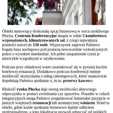
Obiekt stanowiący doskonałą opcję biznesową w sercu urokliwego
Płocka.
Centrum Konferencyjne
skupia w sobie
5 komfortowo
wyposażonych, klimatyzowanych sal
, z czego największa
pomieści nawet do
150 osób
. Wypoczynek zapewni Państwu
bogata baza noclegowa pod postacią nowocześnie wykończonych
pokoi o wysokim standardzie. Ich pełne zaopatrzenie czyni je
niezwykle wygodnymi w użytkowaniu.
Podczas pory obiadowej warto zasmakować się w pysznej kuchni
hotelowej restauracji. Dodatkowo podczas konferencji istnieje
możliwość skorzystania z usług cateringowych, które smakowicie
dopełniają Państwa spotkanie o, m.in.
przerwy kawow
e.
Bliskość
rynku Płocka
daje szereg możliwości aktywnego
odpoczynku w postaci zwiedzania czy spacerów. Ponadto w celach
integracyjnych mogą Państwo zorganizować kameralne przyjęcie w
jasnych wnętrzach
restauracji
lub aromatycznej
winiarni
. Hotel to
obiekt, gdzie każde spotkanie biznesowe będzie odbiciem
profesjonalizmu, a jego lokalizacja pozwoli odpocząć od polskich