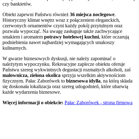
czy bankietów.
Obiekt zapewni Państwu również
36 miejsca noclegowe
.
Historyczny klimat wnętrz wraz z połączeniem eleganckich,
czerwonych ornamentów czyni każdy pokój przytulnym oraz
pozwala wypocząć. Na uwagę zasługuje także zachwycające
smakiem i aromatem
potrawy hotelowej kuchni
, które oczarują
podniebienia nawet najbardziej wymagających smakoszy
kulinarnych.
W gwarze biznesowych dyskusji, nie należy zapominać o
należytym wypoczynku. Rekreacyjne zaplecze obiektu oferuje
Państwu szereg wykwintnych degustacji rozmaitych alkoholi, zaś
malownicza, zielona okolica
sprzyja wszelkim aktywnościom
fizycznym. Pałac Zaborówek to
biznesowa idylla
, na którą składa
się doskonała lokalizacja oraz szereg udogodnień, które ubarwią
każde wydarzenia biznesowe.
Więcej informacji o obiekcie:
Pałac Zaborówek - strona firmowa