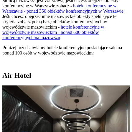
Stolicą mazowsza jest Warszawa, jeśli chcesz obejrzeć obiekty
konferencyjne w Warszawie zobacz -
hotele konferencyjne w
Warszawie - ponad 350 obiektów konferencyjnych w Warszawie
.
Jeśli chcesz obejrzeć inne mazowieckie obiekty spełniające te
kryteria zobacz pełną bazę obiektów konferencyjnych w
województwie mazowieckim -
hotele konferencyjne w
województwie mazowieckim - ponad 600 obiektów
konferencyjnych na mazowszu
.
Poniżej przedstawiamy hotele konferencyjne posiadające sale na
ponad 100 osób w województwie mazowieckim:
Air Hotel