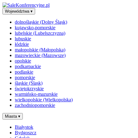
Województwa
▾
dolnośląskie (Dolny Śląsk)
kujawsko-pomorskie
lubelskie (Lubelszczyzna)
lubuskie
łódzkie
małopolskie (Małopolska)
mazowieckie (Mazowsze)
opolskie
podkarpackie
podlaskie
pomorskie
śląskie (Śląsk)
świętokrzyskie
warmińsko-mazurskie
wielkopolskie (Wielkopolska)
zachodniopomorskie
Miasta
▾
Białystok
Bydgoszcz