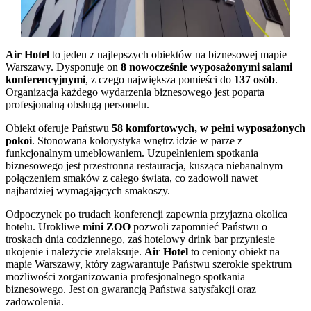
Air Hotel
to jeden z najlepszych obiektów na biznesowej mapie
Warszawy. Dysponuje on
8 nowocześnie wyposażonymi salami
konferencyjnymi
, z czego największa pomieści do
137 osób
.
Organizacja każdego wydarzenia biznesowego jest poparta
profesjonalną obsługą personelu.
Obiekt oferuje Państwu
58 komfortowych, w pełni wyposażonych
pokoi
. Stonowana kolorystyka wnętrz idzie w parze z
funkcjonalnym umeblowaniem. Uzupełnieniem spotkania
biznesowego jest przestronna restauracja, kusząca niebanalnym
połączeniem smaków z całego świata, co zadowoli nawet
najbardziej wymagających smakoszy.
Odpoczynek po trudach konferencji zapewnia przyjazna okolica
hotelu. Urokliwe
mini ZOO
pozwoli zapomnieć Państwu o
troskach dnia codziennego, zaś hotelowy drink bar przyniesie
ukojenie i należycie zrelaksuje.
Air Hotel
to ceniony obiekt na
mapie Warszawy, który zagwarantuje Państwu szerokie spektrum
możliwości zorganizowania profesjonalnego spotkania
biznesowego. Jest on gwarancją Państwa satysfakcji oraz
zadowolenia.