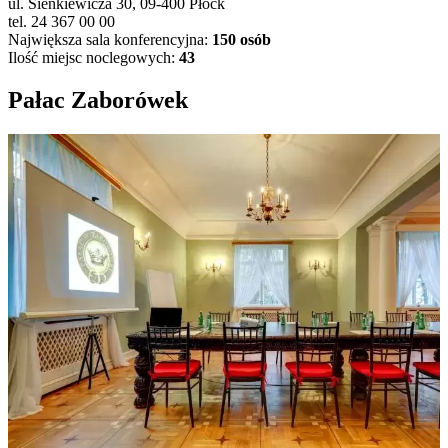
ul. Sienkiewicza 30, 09-400 Płock
tel. 24 367 00 00
Największa sala konferencyjna:
150 osób
Ilość miejsc noclegowych:
43
Pałac Zaborówek