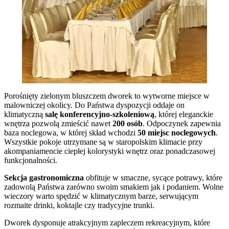
Porośnięty zielonym bluszczem dworek to wytworne miejsce w
malowniczej okolicy. Do Państwa dyspozycji oddaje on
klimatyczną
salę konferencyjno-szkoleniową
, której eleganckie
wnętrza pozwolą zmieścić nawet
200 osób
. Odpoczynek zapewnia
baza noclegowa, w której skład wchodzi
50 miejsc noclegowych
.
Wszystkie pokoje utrzymane są w staropolskim klimacie przy
akompaniamencie ciepłej kolorystyki wnętrz oraz ponadczasowej
funkcjonalności.
Sekcja gastronomiczna
obfituje w smaczne, sycące potrawy, które
zadowolą Państwa zarówno swoim smakiem jak i podaniem. Wolne
wieczory warto spędzić w klimatycznym barze, serwującym
rozmaite drinki, koktajle czy tradycyjne trunki.
Dworek dysponuje atrakcyjnym zapleczem rekreacyjnym, które