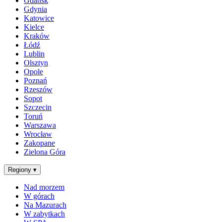
Gdańsk
Gdynia
Katowice
Kielce
Kraków
Łódź
Lublin
Olsztyn
Opole
Poznań
Rzeszów
Sopot
Szczecin
Toruń
Warszawa
Wrocław
Zakopane
Zielona Góra
Regiony
▾
Nad morzem
W górach
Na Mazurach
W zabytkach