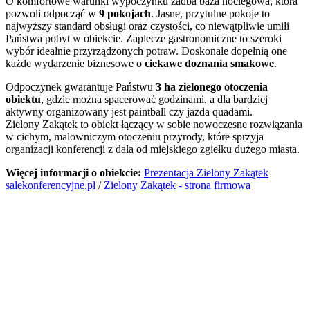
O komfortowe warunki wypoczynku zadba baza noclegowa, która
pozwoli odpocząć w
9 pokojach
. Jasne, przytulne pokoje to
najwyższy standard obsługi oraz czystości, co niewątpliwie umili
Państwa pobyt w obiekcie. Zaplecze gastronomiczne to szeroki
wybór idealnie przyrządzonych potraw. Doskonale dopełnią one
każde wydarzenie biznesowe o
ciekawe doznania smakowe
.
Odpoczynek gwarantuje Państwu
3 ha zielonego otoczenia
obiektu
, gdzie można spacerować godzinami, a dla bardziej
aktywny organizowany jest paintball czy jazda quadami.
Zielony Zakątek to obiekt łączący w sobie nowoczesne rozwiązania
w cichym, malowniczym otoczeniu przyrody, które sprzyja
organizacji konferencji z dala od miejskiego zgiełku dużego miasta.
Więcej informacji o obiekcie:
Prezentacja Zielony Zakątek
salekonferencyjne.pl
/
Zielony Zakątek - strona firmowa