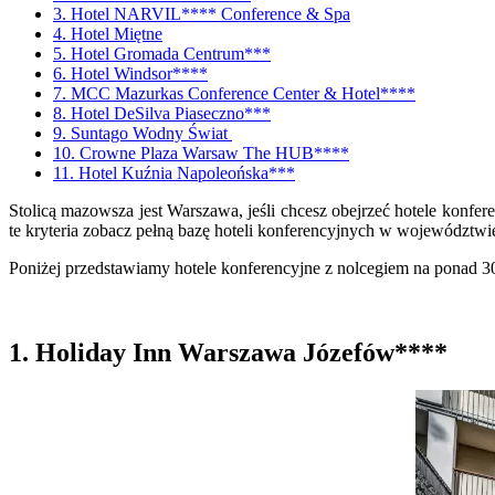
3. Hotel NARVIL**** Conference & Spa
4. Hotel Miętne
5. Hotel Gromada Centrum***
6. Hotel Windsor****
7. MCC Mazurkas Conference Center & Hotel****
8. Hotel DeSilva Piaseczno***
9. Suntago Wodny Świat
10. Crowne Plaza Warsaw The HUB****
11. Hotel Kuźnia Napoleońska***
Stolicą mazowsza jest Warszawa, jeśli chcesz obejrzeć hotele konf
te kryteria zobacz pełną bazę hoteli konferencyjnych w województ
Poniżej przedstawiamy hotele konferencyjne z nolcegiem na ponad
1. Holiday Inn Warszawa Józefów****