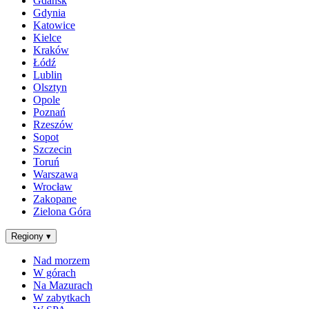
Gdańsk
Gdynia
Katowice
Kielce
Kraków
Łódź
Lublin
Olsztyn
Opole
Poznań
Rzeszów
Sopot
Szczecin
Toruń
Warszawa
Wrocław
Zakopane
Zielona Góra
Regiony
▾
Nad morzem
W górach
Na Mazurach
W zabytkach