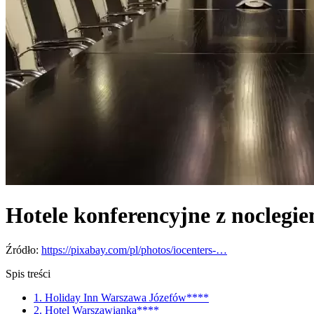
Hotele konferencyjne z nocleg
Źródło:
https://pixabay.com/pl/photos/iocenters-…
Spis treści
1. Holiday Inn Warszawa Józefów****
2. Hotel Warszawianka****