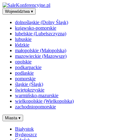
Województwa
▾
dolnośląskie (Dolny Śląsk)
kujawsko-pomorskie
lubelskie (Lubelszczyzna)
lubuskie
łódzkie
małopolskie (Małopolska)
mazowieckie (Mazowsze)
opolskie
podkarpackie
podlaskie
pomorskie
śląskie (Śląsk)
świętokrzyskie
warmińsko-mazurskie
wielkopolskie (Wielkopolska)
zachodniopomorskie
Miasta
▾
Białystok
Bydgoszcz