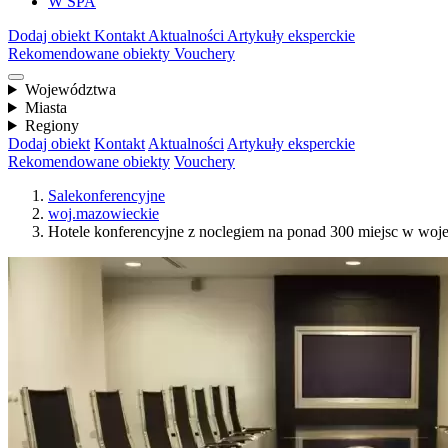
W SPA
Dodaj obiekt
Kontakt
Aktualności
Artykuły eksperckie
Rekomendowane obiekty
Vouchery
Województwa
Miasta
Regiony
Dodaj obiekt
Kontakt
Aktualności
Artykuły eksperckie
Rekomendowane obiekty
Vouchery
Salekonferencyjne
woj.mazowieckie
Hotele konferencyjne z noclegiem na ponad 300 miejsc w w