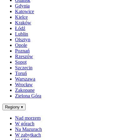
Gdańsk
Gdynia
Katowice
Kielce
Kraków
Łódź
Lublin
Olsztyn
Opole
Poznań
Rzeszów
Sopot
Szczecin
Toruń
Warszawa
Wrocław
Zakopane
Zielona Góra
Regiony
▾
Nad morzem
W górach
Na Mazurach
W zabytkach