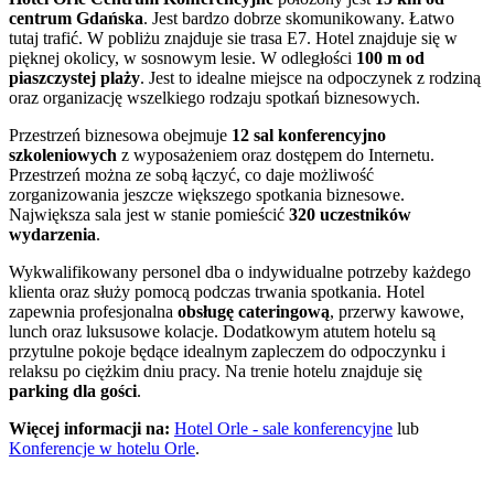
centrum Gdańska
. Jest bardzo dobrze skomunikowany. Łatwo
tutaj trafić. W pobliżu znajduje sie trasa E7. Hotel znajduje się w
pięknej okolicy, w sosnowym lesie. W odległości
100 m od
piaszczystej plaży
. Jest to idealne miejsce na odpoczynek z rodziną
oraz organizację wszelkiego rodzaju spotkań biznesowych.
Przestrzeń biznesowa obejmuje
12 sal konferencyjno
szkoleniowych
z wyposażeniem oraz dostępem do Internetu.
Przestrzeń można ze sobą łączyć, co daje możliwość
zorganizowania jeszcze większego spotkania biznesowe.
Największa sala jest w stanie pomieścić
320 uczestników
wydarzenia
.
Wykwalifikowany personel dba o indywidualne potrzeby każdego
klienta oraz służy pomocą podczas trwania spotkania. Hotel
zapewnia profesjonalna
obsługę cateringową
, przerwy kawowe,
lunch oraz luksusowe kolacje. Dodatkowym atutem hotelu są
przytulne pokoje będące idealnym zapleczem do odpoczynku i
relaksu po ciężkim dniu pracy. Na trenie hotelu znajduje się
parking dla gości
.
Więcej informacji na:
Hotel Orle - sale konferencyjne
lub
Konferencje w hotelu Orle
.