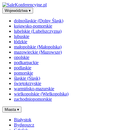
Województwa
▾
dolnośląskie (Dolny Śląsk)
kujawsko-pomorskie
lubelskie (Lubelszczyzna)
lubuskie
łódzkie
małopolskie (Małopolska)
mazowieckie (Mazowsze)
opolskie
podkarpackie
podlaskie
pomorskie
śląskie (Śląsk)
świętokrzyskie
warmińsko-mazurskie
wielkopolskie (Wielkopolska)
zachodniopomorskie
Miasta
▾
Białystok
Bydgoszcz