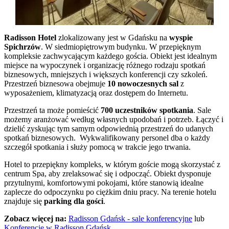
Radisson Hotel
zlokalizowany jest w Gdańsku na
wyspie
Spichrzów
. W siedmiopiętrowym budynku. W przepięknym
kompleksie zachwycającym każdego gościa. Obiekt jest idealnym
miejsce na wypoczynek i organizację różnego rodzaju spotkań
biznesowych, mniejszych i większych konferencji czy szkoleń.
Przestrzeń biznesowa obejmuje
10 nowoczesnych sal
z
wyposażeniem, klimatyzacją oraz dostępem do Internetu.
Przestrzeń ta może pomieścić
700 uczestników spotkania
. Sale
możemy aranżować według własnych upodobań i potrzeb. Łączyć i
dzielić zyskując tym samym odpowiednią przestrzeń do udanych
spotkań biznesowych. Wykwalifikowany personel dba o każdy
szczegół spotkania i służy pomocą w trakcie jego trwania.
Hotel to przepiękny kompleks, w którym goście mogą skorzystać z
centrum Spa, aby zrelaksować się i odpocząć. Obiekt dysponuje
przytulnymi, komfortowymi pokojami, które stanowią idealne
zaplecze do odpoczynku po ciężkim dniu pracy. Na terenie hotelu
znajduje się
parking dla gości
.
Zobacz więcej na:
Radisson Gdańsk - sale konferencyjne
lub
Konferencje w Radisson Gdańsk
.