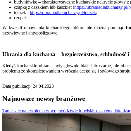
budyniówkę – charakterystyczne kucharskie nakrycie głowy z p
czapkę z daszkiem lub kaszkiet (
https://ubraniadlakucharzy.pl
toczek -
https://ubraniadlakucharzy.pl/toczek
,
czepek.
W kwestii omawiania kucharskiego ubioru nie można pominąć
b
przewiewne i antypoślizgowe.
Ubrania dla kucharza – bezpieczeństwo, schludność i 
Kiedyś kucharskie ubrania były głównie białe lub czarne, ale ob
problemu ze skompletowaniem wyróżniającego się i stylowego stroju 
Data publikacji: 24.04.2023
Najnowsze newsy branżowe
Tanie sale na szkolenia w województwie lubelskim — ceny, lokalizacj