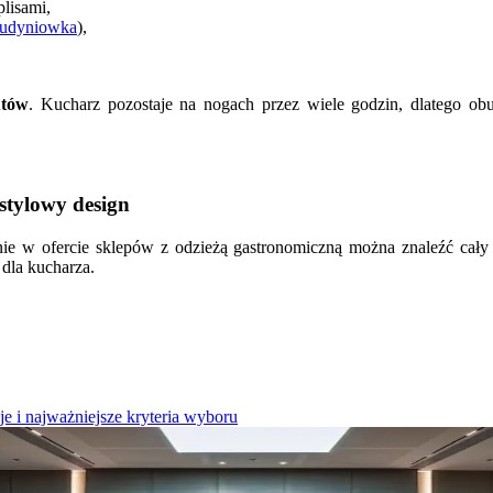
lisami,
/budyniowka
),
utów
. Kucharz pozostaje na nogach przez wiele godzin, dlatego ob
stylowy design
ecnie w ofercie sklepów z odzieżą gastronomiczną można znaleźć cał
dla kucharza.
e i najważniejsze kryteria wyboru