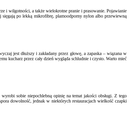
ze i wilgotności, a także wielokrotne pranie i prasowanie. Pojawianie
ej sięgają po lekką mikrofibrę, plamoodporny nylon albo przewiewną
wyczaj jest dłuższy i zakładany przez głowę, a zapaska – wiązana w
czemu kucharz przez cały dzień wygląda schludnie i czysto. Warto mieć
eż wyrobi sobie niepochlebną opinię na temat jakości obsługi. Z tego
pora dowolność, jednak w niektórych restauracjach wielkość czapki