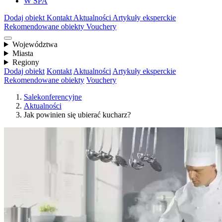
W SPA
Dodaj obiekt
Kontakt
Aktualności
Artykuły eksperckie
Rekomendowane obiekty
Vouchery
Województwa
Miasta
Regiony
Dodaj obiekt
Kontakt
Aktualności
Artykuły eksperckie
Rekomendowane obiekty
Vouchery
Salekonferencyjne
Aktualności
Jak powinien się ubierać kucharz?