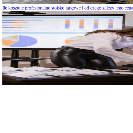
Ile kosztuje profesjonalne stoisko targowe i od czego zależy jego cen