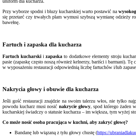
uniform dla kucharza.
Przy wyborze spodni i bluzy kucharskiej warto postawić na
wysokog
się przetarć czy trwałych plam wymusi szybszą wymianę odzieży rob
bawełnę.
Fartuch i zapaska dla kucharza
Fartuch kucharski
i
zapaska
to dodatkowe elementy stroju kuchar
pasie (zapaskę często noszą również kelnerzy, bariści i barmani). Tę
w wyposażeniu restauracji odpowiednią liczbę fartuchów i/lub zapasek
Nakrycia głowy i obuwie dla kucharza
Jeśli gość restauracji znajdzie na swoim talerzu włos, nie tylko na
powodu kucharz musi nosić
nakrycie głowy
, spod którego żaden 
kucharskiej świadczy o statusie kucharza – im większa, tym wyżej sto
Co może nosić osoba pracująca w kuchni, aby zakryć głowę?
Bandanę lub wiązaną z tyłu głowy chustę (
https://ubraniadlak