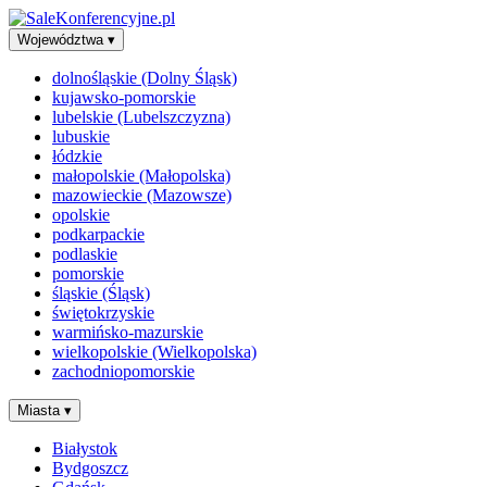
Województwa
▾
dolnośląskie (Dolny Śląsk)
kujawsko-pomorskie
lubelskie (Lubelszczyzna)
lubuskie
łódzkie
małopolskie (Małopolska)
mazowieckie (Mazowsze)
opolskie
podkarpackie
podlaskie
pomorskie
śląskie (Śląsk)
świętokrzyskie
warmińsko-mazurskie
wielkopolskie (Wielkopolska)
zachodniopomorskie
Miasta
▾
Białystok
Bydgoszcz