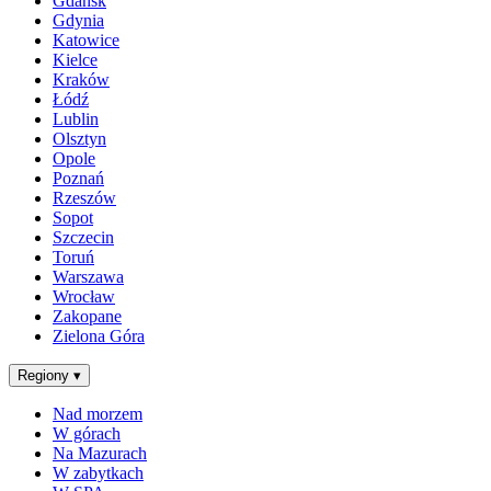
Gdańsk
Gdynia
Katowice
Kielce
Kraków
Łódź
Lublin
Olsztyn
Opole
Poznań
Rzeszów
Sopot
Szczecin
Toruń
Warszawa
Wrocław
Zakopane
Zielona Góra
Regiony
▾
Nad morzem
W górach
Na Mazurach
W zabytkach