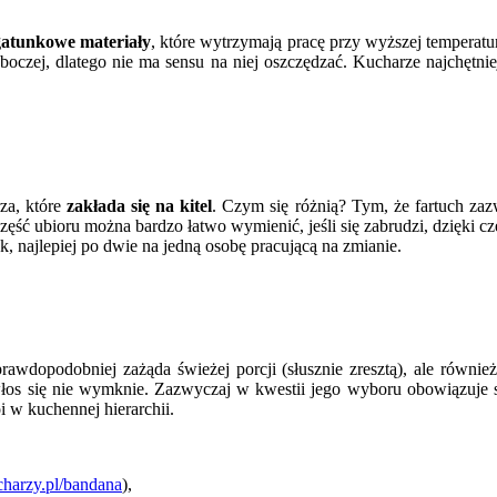
atunkowe materiały
, które wytrzymają pracę przy wyższej temperatur
oczej, dlatego nie ma sensu na niej oszczędzać. Kucharze najchętni
za, które
zakłada się na kitel
. Czym się różnią? Tym, że fartuch zaz
 część ubioru można bardzo łatwo wymienić, jeśli się zabrudzi, dzięki 
, najlepiej po dwie na jedną osobę pracującą na zmianie.
jprawdopodobniej zażąda świeżej porcji (słusznie zresztą), ale równi
włos się nie wymknie. Zazwyczaj w kwestii jego wyboru obowiązuje s
i w kuchennej hierarchii.
ucharzy.pl/bandana
),