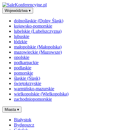
Województwa
▾
dolnośląskie (Dolny Śląsk)
kujawsko-pomorskie
lubelskie (Lubelszczyzna)
lubuskie
łódzkie
małopolskie (Małopolska)
mazowieckie (Mazowsze)
opolskie
podkarpackie
podlaskie
pomorskie
śląskie (Śląsk)
świętokrzyskie
warmińsko-mazurskie
wielkopolskie (Wielkopolska)
zachodniopomorskie
Miasta
▾
Białystok
Bydgoszcz