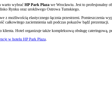
ch warto wybrać
HP Park Plaza
we Wrocławiu. Jest to profesjonalny o
 blisko Rynku oraz urokliwego Ostrowa Tumskiego.
owe z możliwością elastycznego łącznia przestrzeni. Pomieszczenia 
wość całkowitego zaciemnienia sali podczas pokazów bądź prezentacji.
o klienta. Hotel organizuje także kompleksową obsługę cateringową, 
ncje w hotelu HP Park Plaza
.