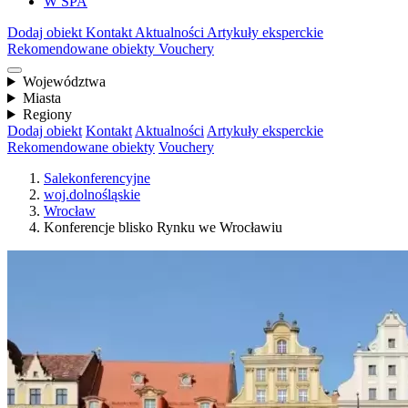
W SPA
Dodaj obiekt
Kontakt
Aktualności
Artykuły eksperckie
Rekomendowane obiekty
Vouchery
Województwa
Miasta
Regiony
Dodaj obiekt
Kontakt
Aktualności
Artykuły eksperckie
Rekomendowane obiekty
Vouchery
Salekonferencyjne
woj.dolnośląskie
Wrocław
Konferencje blisko Rynku we Wrocławiu