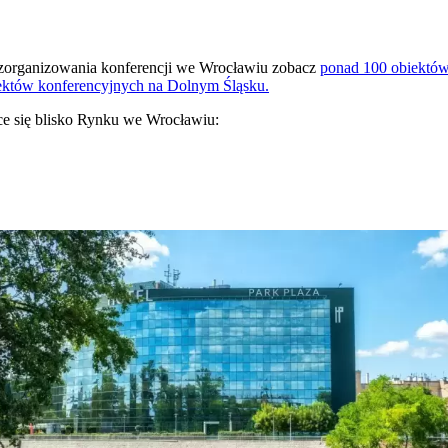
ć zorganizowania konferencji we Wrocławiu zobacz
ponad 100 obiektów
ektów konferencyjnych na Dolnym Śląsku.
ce się blisko Rynku we Wrocławiu: