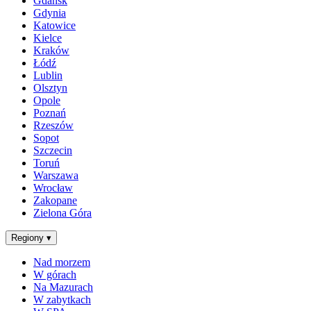
Gdańsk
Gdynia
Katowice
Kielce
Kraków
Łódź
Lublin
Olsztyn
Opole
Poznań
Rzeszów
Sopot
Szczecin
Toruń
Warszawa
Wrocław
Zakopane
Zielona Góra
Regiony
▾
Nad morzem
W górach
Na Mazurach
W zabytkach