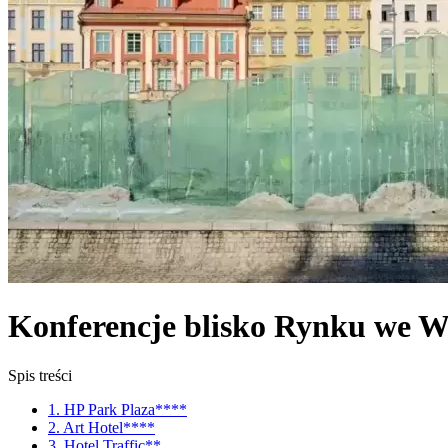
Konferencje blisko Rynku we W
Spis treści
1. HP Park Plaza****
2. Art Hotel****
3. Hotel Traffic**