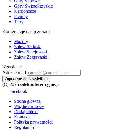
Góry Stołowe
Góry Świętokrzyskie
Karkonosze
Pieniny
Tatry
Konferencje nad jeziorami
Mazury
Zalew Soliński
Zalew Sulejowski
Zalew Zegrzyński
Newsletter
Adres e-mail
Zapisz się do newslettera
(C) 2026 sale
konferencyjne
.pl
Facebook
Strona główna
Wigilie firmowe
Dodaj obiekt
Kontakt
Polityka prywatności
Regulamin