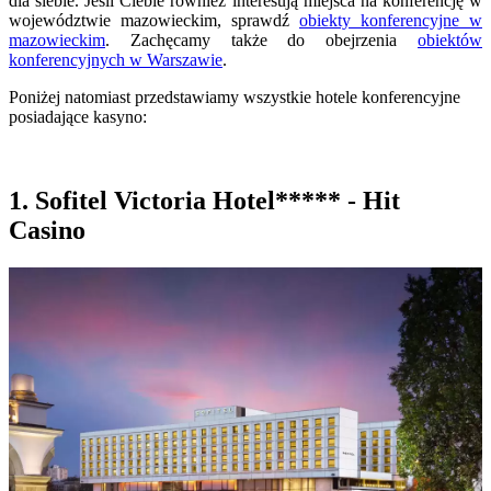
dla siebie. Jeśli Ciebie również interesują miejsca na konferencję w
województwie mazowieckim, sprawdź
obiekty konferencyjne w
mazowieckim
. Zachęcamy także do obejrzenia
obiektów
konferencyjnych w Warszawie
.
Poniżej natomiast przedstawiamy wszystkie hotele konferencyjne
posiadające kasyno:
1. Sofitel Victoria Hotel***** - Hit
Casino