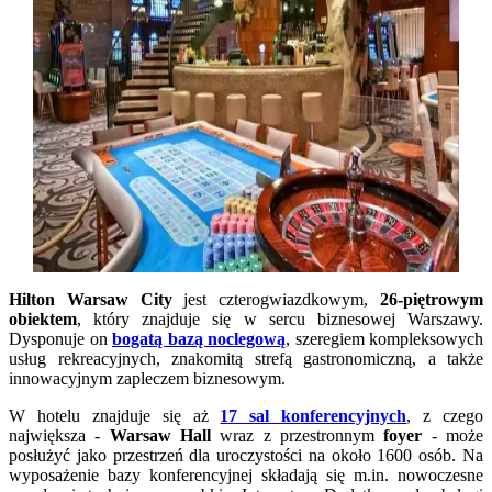
Hilton Warsaw City
jest czterogwiazdkowym,
26-piętrowym
obiektem
, który znajduje się w sercu biznesowej Warszawy.
Dysponuje on
bogatą bazą noclegową
, szeregiem kompleksowych
usług rekreacyjnych, znakomitą strefą gastronomiczną, a także
innowacyjnym zapleczem biznesowym.
W hotelu znajduje się aż
17 sal konferencyjnych
, z czego
największa -
Warsaw Hall
wraz z przestronnym
foyer
- może
posłużyć jako przestrzeń dla uroczystości na około 1600 osób. Na
wyposażenie bazy konferencyjnej składają się m.in. nowoczesne