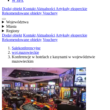
W SPA
Dodaj obiekt
Kontakt
Aktualności
Artykuły eksperckie
Rekomendowane obiekty
Vouchery
Województwa
Miasta
Regiony
Dodaj obiekt
Kontakt
Aktualności
Artykuły eksperckie
Rekomendowane obiekty
Vouchery
Salekonferencyjne
woj.mazowieckie
Konferencje w hotelach z kasynami w województwie
mazowieckim