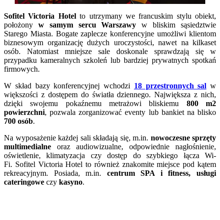
Sofitel Victoria Hotel
to utrzymany we francuskim stylu obiekt,
położony
w samym sercu Warszawy
w bliskim sąsiedztwie
Starego Miasta. Bogate zaplecze konferencyjne umożliwi klientom
biznesowym organizację dużych uroczystości, nawet na kilkaset
osób. Natomiast mniejsze sale doskonale sprawdzają się w
przypadku kameralnych szkoleń lub bardziej prywatnych spotkań
firmowych.
W skład bazy konferencyjnej wchodzi
18 przestronnych sal
w
większości z dostępem do światła dziennego. Największa z nich,
dzięki swojemu pokaźnemu metrażowi bliskiemu
800 m2
powierzchni
, pozwala zorganizować eventy lub bankiet na blisko
700 osób
.
Na wyposażenie każdej sali składają się, m.in.
nowoczesne sprzęty
multimedialne
oraz audiowizualne, odpowiednie nagłośnienie,
oświetlenie, klimatyzacja czy dostęp do szybkiego łącza Wi-
Fi. Sofitel Victoria Hotel to również znakomite miejsce pod kątem
rekreacyjnym. Posiada, m.in.
centrum SPA i fitness, usługi
cateringowe
czy
kasyno
.