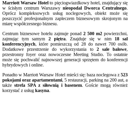
Marriott Warsaw Hotel
to pięciogwiazdkowy hotel, znajdujący się
w ścisłym centrum Warszawy
nieopodal Dworca Centralnego
.
Oprócz kompleksowych usług noclegowych, obiekt może się
poszczycić profesjonalnym zapleczem biznesowym skrojonym na
miarę współczesnego biznesu.
Centrum biznesowe hotelu zajmuje ponad
2 500 m2
powierzchni,
zajmując tym samym
2 piętra
. Znajduje się w nim
18 sal
konferencyjnych
, które pomieszczą od 28 do nawet 700 osób.
Dodatkowe przestrzenie do wykorzystania to
2 sale balowe
,
przestronny foyer oraz nowoczesne Meeting Studio. To ostatnie
może się pochwalić najnowszej generacji sprzętem do konferencji
hybrydowych i online.
Ponadto w Marriott Warsaw Hotel mieści się: baza noclegowa z
523
pokojami oraz apartamentami
, 5 restauracji, parking na 200 aut, a
także
strefa SPA z siłownią i basenem
. Goście mogą również
korzystać z usług
kasyna
.