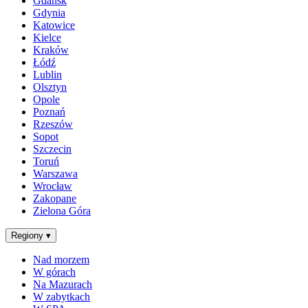
Gdańsk
Gdynia
Katowice
Kielce
Kraków
Łódź
Lublin
Olsztyn
Opole
Poznań
Rzeszów
Sopot
Szczecin
Toruń
Warszawa
Wrocław
Zakopane
Zielona Góra
Regiony
▾
Nad morzem
W górach
Na Mazurach
W zabytkach