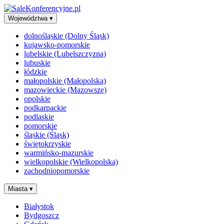
Województwa
▾
dolnośląskie (Dolny Śląsk)
kujawsko-pomorskie
lubelskie (Lubelszczyzna)
lubuskie
łódzkie
małopolskie (Małopolska)
mazowieckie (Mazowsze)
opolskie
podkarpackie
podlaskie
pomorskie
śląskie (Śląsk)
świętokrzyskie
warmińsko-mazurskie
wielkopolskie (Wielkopolska)
zachodniopomorskie
Miasta
▾
Białystok
Bydgoszcz