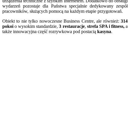
urządzenia techniczne z szybkim Internetem. Dodatkowo do obsługi
wydarzeń pozostaje dla Państwa specjalnie dedykowany zespół
pracowników, służących pomocą na każdym etapie przygotowań.
Obiekt to nie tylko nowoczesne Business Centre, ale również:
314
pokoi
o wysokim standardzie,
3 restauracje
,
strefa SPA i fitness,
a
także innowacyjna część rozrywkowa pod postacią
kasyna
.