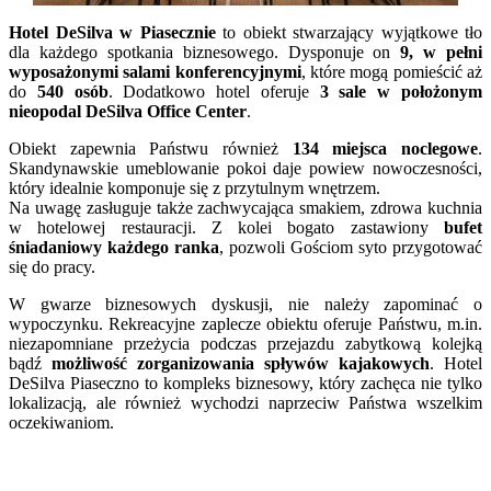
Hotel DeSilva w Piasecznie
to obiekt stwarzający wyjątkowe tło
dla każdego spotkania biznesowego. Dysponuje on
9, w pełni
wyposażonymi salami konferencyjnymi
, które mogą pomieścić aż
do
540 osób
. Dodatkowo hotel oferuje
3 sale w położonym
nieopodal DeSilva Office Center
.
Obiekt zapewnia Państwu również
134 miejsca noclegowe
.
Skandynawskie umeblowanie pokoi daje powiew nowoczesności,
który idealnie komponuje się z przytulnym wnętrzem.
Na uwagę zasługuje także zachwycająca smakiem, zdrowa kuchnia
w hotelowej restauracji. Z kolei bogato zastawiony
bufet
śniadaniowy każdego ranka
, pozwoli Gościom syto przygotować
się do pracy.
W gwarze biznesowych dyskusji, nie należy zapominać o
wypoczynku. Rekreacyjne zaplecze obiektu oferuje Państwu, m.in.
niezapomniane przeżycia podczas przejazdu zabytkową kolejką
bądź
możliwość zorganizowania spływów kajakowych
. Hotel
DeSilva Piaseczno to kompleks biznesowy, który zachęca nie tylko
lokalizacją, ale również wychodzi naprzeciw Państwa wszelkim
oczekiwaniom.