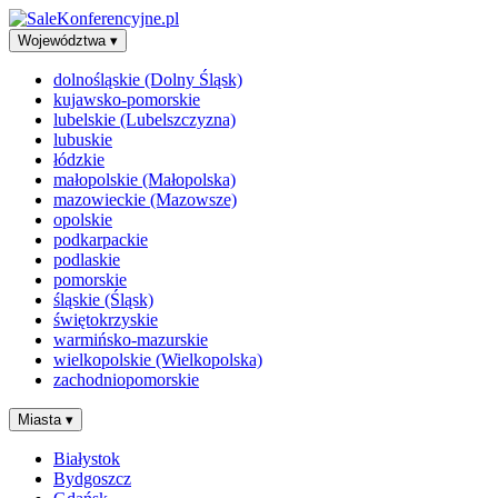
Województwa
▾
dolnośląskie (Dolny Śląsk)
kujawsko-pomorskie
lubelskie (Lubelszczyzna)
lubuskie
łódzkie
małopolskie (Małopolska)
mazowieckie (Mazowsze)
opolskie
podkarpackie
podlaskie
pomorskie
śląskie (Śląsk)
świętokrzyskie
warmińsko-mazurskie
wielkopolskie (Wielkopolska)
zachodniopomorskie
Miasta
▾
Białystok
Bydgoszcz