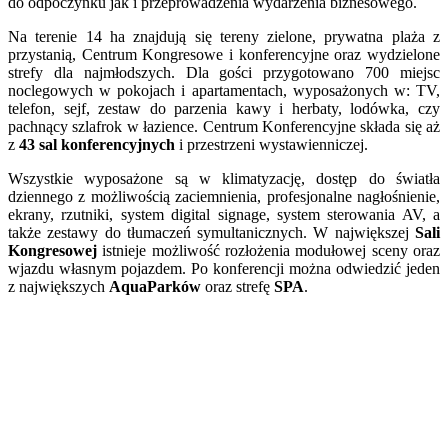
do odpoczynku jak i przeprowadzenia wydarzenia biznesowego.
Na terenie 14 ha znajdują się tereny zielone, prywatna plaża z
przystanią, Centrum Kongresowe i konferencyjne oraz wydzielone
strefy dla najmłodszych. Dla gości przygotowano 700 miejsc
noclegowych w pokojach i apartamentach, wyposażonych w: TV,
telefon, sejf, zestaw do parzenia kawy i herbaty, lodówka, czy
pachnący szlafrok w łazience. Centrum Konferencyjne składa się aż
z
43 sal konferencyjnych
i przestrzeni wystawienniczej.
Wszystkie wyposażone są w klimatyzację, dostęp do światła
dziennego z możliwością zaciemnienia, profesjonalne nagłośnienie,
ekrany, rzutniki, system digital signage, system sterowania AV, a
także zestawy do tłumaczeń symultanicznych. W największej
Sali
Kongresowej
istnieje możliwość rozłożenia modułowej sceny oraz
wjazdu własnym pojazdem. Po konferencji można odwiedzić jeden
z największych
AquaParków
oraz strefę
SPA
.