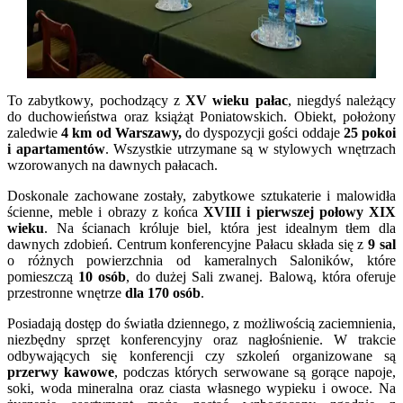
To zabytkowy, pochodzący z
XV wieku pałac
, niegdyś należący
do duchowieństwa oraz książąt Poniatowskich. Obiekt, położony
zaledwie
4 km od Warszawy,
do dyspozycji gości oddaje
25 pokoi
i apartamentów
. Wszystkie utrzymane są w stylowych wnętrzach
wzorowanych na dawnych pałacach.
Doskonale zachowane zostały, zabytkowe sztukaterie i malowidła
ścienne, meble i obrazy z końca
XVIII i pierwszej połowy XIX
wieku
. Na ścianach króluje biel, która jest idealnym tłem dla
dawnych zdobień. Centrum konferencyjne Pałacu składa się z
9 sal
o różnych powierzchnia od kameralnych Saloników, które
pomieszczą
10 osób
, do dużej Sali zwanej. Balową, która oferuje
przestronne wnętrze
dla 170 osób
.
Posiadają dostęp do światła dziennego, z możliwością zaciemnienia,
niezbędny sprzęt konferencyjny oraz nagłośnienie. W trakcie
odbywających się konferencji czy szkoleń organizowane są
przerwy kawowe
, podczas których serwowane są gorące napoje,
soki, woda mineralna oraz ciasta własnego wypieku i owoce. Na