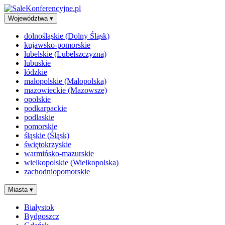
Województwa
▾
dolnośląskie (Dolny Śląsk)
kujawsko-pomorskie
lubelskie (Lubelszczyzna)
lubuskie
łódzkie
małopolskie (Małopolska)
mazowieckie (Mazowsze)
opolskie
podkarpackie
podlaskie
pomorskie
śląskie (Śląsk)
świętokrzyskie
warmińsko-mazurskie
wielkopolskie (Wielkopolska)
zachodniopomorskie
Miasta
▾
Białystok
Bydgoszcz