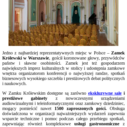
Jedno z najbardziej reprezentatywnych miejsc w Polsce –
Zamek
Królewski w Warszawie
, gościł koronowane głowy, przywódców
państw i sławne osobistości. Zamek jest też gospodarzem
największych imprez kulturalnych w stolicy i udostępnia zamkowe
wnętrza organizatorom konferencji o najwyższej randze, spotkań
biznesowych wysokiego szczebla i prestiżowych debat politycznych
i naukowych.
W Zamku Królewskim dostępne są zarówno
ekskluzywne sale
i
prestiżowe gabinety
z nowoczesnymi urządzeniami
audiowizualnymi i teleinformatycznymi oraz zamkowy dziedziniec,
mogący pomieścić nawet
1500 zaproszonych gości.
Obsługa
doświadczona w organizacji najważniejszych wydarzeń zapewnia
wsparcie techniczne i pomoc podczas całego przebiegu spotkań,
zapewniając również kompleksowe
usługi gastronomiczne
z