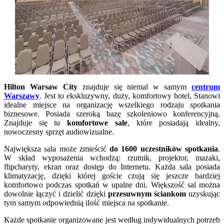
Hilton Warsaw City
znajduje się niemal w samym
centrum
Warszawy
. Jest to ekskluzywny, duży, komfortowy hotel, Stanowi
idealne miejsce na organizację wszelkiego rodzaju spotkania
biznesowe. Posiada szeroką bazę szkoleniowo konferencyjną.
Znajduje się tu
komfortowe sale
, które posiadają idealny,
nowoczesny sprzęt audiowizualne.
Największa sala może zmieścić
do 1600 uczestników spotkania
.
W skład wyposażenia wchodzą: rzutnik, projektor, mazaki,
flipcharyty, ekran oraz dostęp do Internetu. Każda sala posiada
klimatyzację, dzięki której goście czują się jeszcze bardziej
komfortowo podczas spotkań w upalne dni. Większość sal można
dowolnie łączyć i dzielić dzięki
przesuwnym ściankom
uzyskując
tym samym odpowiednią ilość miejsca na spotkanie.
Każde spotkanie organizowane jest według indywidualnych potrzeb