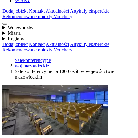
W SPA
Dodaj obiekt
Kontakt
Aktualności
Artykuły eksperckie
Rekomendowane obiekty
Vouchery
Województwa
Miasta
Regiony
Dodaj obiekt
Kontakt
Aktualności
Artykuły eksperckie
Rekomendowane obiekty
Vouchery
Salekonferencyjne
woj.mazowieckie
Sale konferencyjne na 1000 osób w województwie
mazowieckim