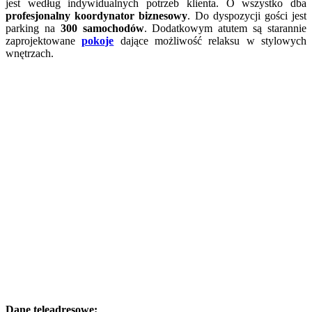
jest według indywidualnych potrzeb klienta. O wszystko dba
profesjonalny koordynator biznesowy
. Do dyspozycji gości jest
parking na
300 samochodów
. Dodatkowym atutem są starannie
zaprojektowane
pokoje
dające możliwość relaksu w stylowych
wnętrzach.
Dane teleadresowe: