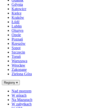
Gdańsk
Gdynia
Katowice
Kielce
Kraków
Łódź
Lublin
Olsztyn
Opole
Poznań
Rzeszów
Sopot
Szczecin
Toruń
Warszawa
Wrocław
Zakopane
Zielona Góra
Regiony
▾
Nad morzem
W górach
Na Mazurach
W zabytkach