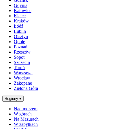
Gdańsk
Gdynia
Katowice
Kielce
Kraków
Łódź
Lublin
Olsztyn
Opole
Poznań
Rzeszów
Sopot
Szczecin
Toruń
Warszawa
Wrocław
Zakopane
Zielona Góra
Regiony
▾
Nad morzem
W górach
Na Mazurach
W zabytkach