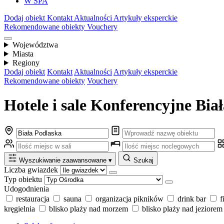
W SPA
Dodaj obiekt
Kontakt
Aktualności
Artykuły eksperckie
Rekomendowane obiekty
Vouchery
Województwa
Miasta
Regiony
Dodaj obiekt
Kontakt
Aktualności
Artykuły eksperckie
Rekomendowane obiekty
Vouchery
Hotele i sale Konferencyjne Biał
Wyszukiwanie zaawansowane
▾
Szukaj
Liczba gwiazdek
Typ obiektu
Udogodnienia
restauracja
sauna
organizacja pikników
drink bar
f
kręgielnia
blisko plaży nad morzem
blisko plaży nad jeziorem