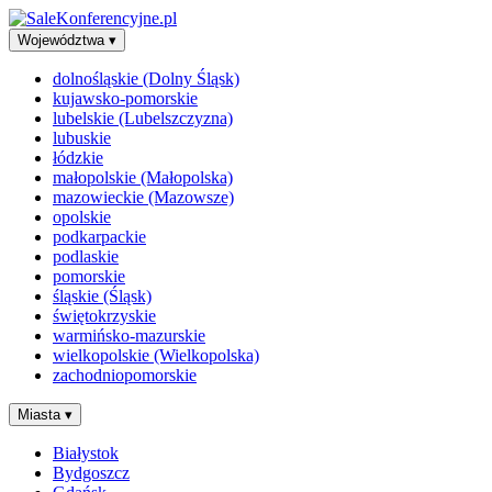
Województwa
▾
dolnośląskie (Dolny Śląsk)
kujawsko-pomorskie
lubelskie (Lubelszczyzna)
lubuskie
łódzkie
małopolskie (Małopolska)
mazowieckie (Mazowsze)
opolskie
podkarpackie
podlaskie
pomorskie
śląskie (Śląsk)
świętokrzyskie
warmińsko-mazurskie
wielkopolskie (Wielkopolska)
zachodniopomorskie
Miasta
▾
Białystok
Bydgoszcz