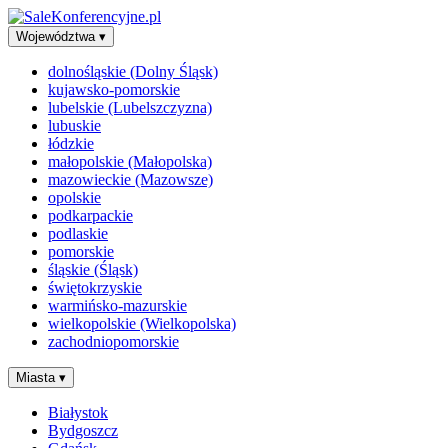
Województwa
▾
dolnośląskie (Dolny Śląsk)
kujawsko-pomorskie
lubelskie (Lubelszczyzna)
lubuskie
łódzkie
małopolskie (Małopolska)
mazowieckie (Mazowsze)
opolskie
podkarpackie
podlaskie
pomorskie
śląskie (Śląsk)
świętokrzyskie
warmińsko-mazurskie
wielkopolskie (Wielkopolska)
zachodniopomorskie
Miasta
▾
Białystok
Bydgoszcz