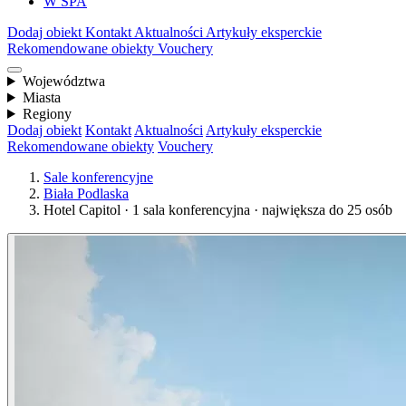
W SPA
Dodaj obiekt
Kontakt
Aktualności
Artykuły eksperckie
Rekomendowane obiekty
Vouchery
Województwa
Miasta
Regiony
Dodaj obiekt
Kontakt
Aktualności
Artykuły eksperckie
Rekomendowane obiekty
Vouchery
Sale konferencyjne
Biała Podlaska
Hotel Capitol · 1 sala konferencyjna · największa do 25 osób