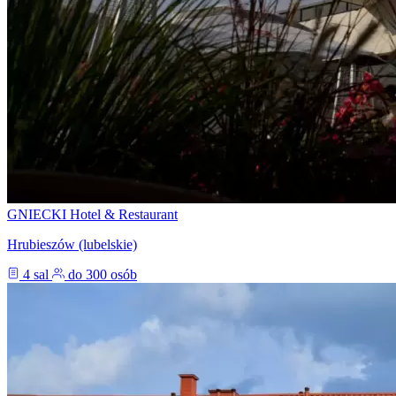
GNIECKI Hotel & Restaurant
Hrubieszów (lubelskie)
4 sal
do 300 osób