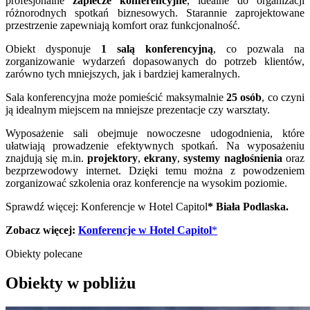
profesjonalne
zaplecze konferencyjne
, idealne do organizacji
różnorodnych spotkań biznesowych. Starannie zaprojektowane
przestrzenie zapewniają komfort oraz funkcjonalność.
Obiekt dysponuje
1 salą konferencyjną
, co pozwala na
zorganizowanie wydarzeń dopasowanych do potrzeb klientów,
zarówno tych mniejszych, jak i bardziej kameralnych.
Sala konferencyjna może pomieścić maksymalnie
25 osób
, co czyni
ją idealnym miejscem na mniejsze prezentacje czy warsztaty.
Wyposażenie sali obejmuje nowoczesne udogodnienia, które
ułatwiają prowadzenie efektywnych spotkań. Na wyposażeniu
znajdują się m.in.
projektory
,
ekrany
,
systemy nagłośnienia
oraz
bezprzewodowy internet. Dzięki temu można z powodzeniem
zorganizować szkolenia oraz konferencje na wysokim poziomie.
Sprawdź więcej: Konferencje w Hotel Capitol
* Biała Podlaska.
Zobacz więcej:
Konferencje w Hotel Capitol
*
Obiekty polecane
Obiekty w pobliżu