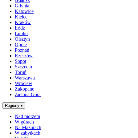
Gdańsk
Gdynia
Katowice
Kielce
Kraków
Łódź
Lublin
Olsztyn
Opole
Poznań
Rzeszów
Sopot
Szczecin
Toruń
Warszawa
Wrocław
Zakopane
Zielona Góra
Regiony
▾
Nad morzem
W górach
Na Mazurach
W zabytkach