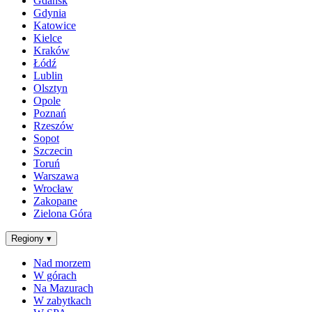
Gdańsk
Gdynia
Katowice
Kielce
Kraków
Łódź
Lublin
Olsztyn
Opole
Poznań
Rzeszów
Sopot
Szczecin
Toruń
Warszawa
Wrocław
Zakopane
Zielona Góra
Regiony
▾
Nad morzem
W górach
Na Mazurach
W zabytkach