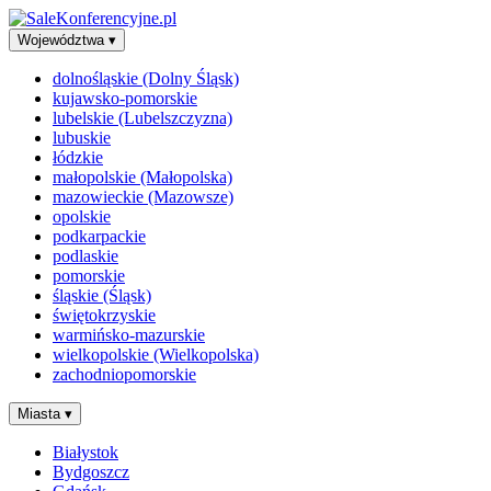
Województwa
▾
dolnośląskie (Dolny Śląsk)
kujawsko-pomorskie
lubelskie (Lubelszczyzna)
lubuskie
łódzkie
małopolskie (Małopolska)
mazowieckie (Mazowsze)
opolskie
podkarpackie
podlaskie
pomorskie
śląskie (Śląsk)
świętokrzyskie
warmińsko-mazurskie
wielkopolskie (Wielkopolska)
zachodniopomorskie
Miasta
▾
Białystok
Bydgoszcz