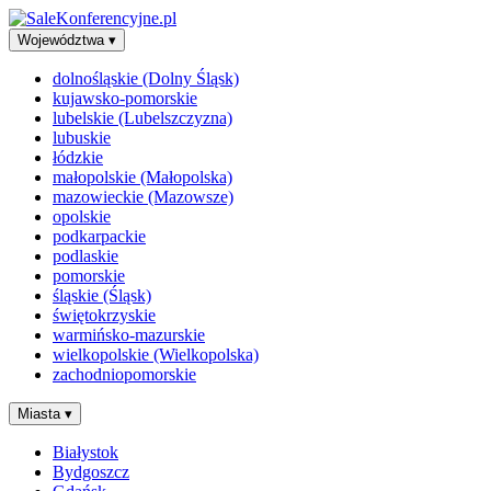
Województwa
▾
dolnośląskie (Dolny Śląsk)
kujawsko-pomorskie
lubelskie (Lubelszczyzna)
lubuskie
łódzkie
małopolskie (Małopolska)
mazowieckie (Mazowsze)
opolskie
podkarpackie
podlaskie
pomorskie
śląskie (Śląsk)
świętokrzyskie
warmińsko-mazurskie
wielkopolskie (Wielkopolska)
zachodniopomorskie
Miasta
▾
Białystok
Bydgoszcz