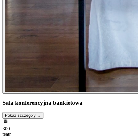
Sala konferencyjna bankietowa
Pokaż szczegóły →
300
teatr