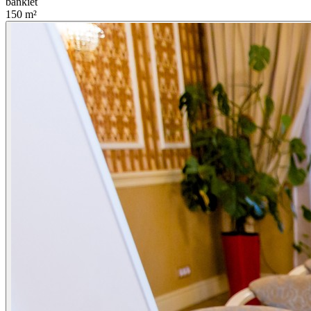
bankiet
150
m²