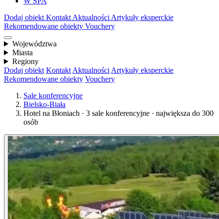
W SPA
Dodaj obiekt
Kontakt
Aktualności
Artykuły eksperckie
Rekomendowane obiekty
Vouchery
Województwa
Miasta
Regiony
Dodaj obiekt
Kontakt
Aktualności
Artykuły eksperckie
Rekomendowane obiekty
Vouchery
Sale konferencyjne
Bielsko-Biała
Hotel na Błoniach · 3 sale konferencyjne · największa do 300
osób