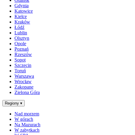
Gdańsk
Gdynia
Katowice
Kielce
Kraków
Łódź
Lublin
Olsztyn
Opole
Poznań
Rzeszów
Sopot
Szczecin
Toruń
Warszawa
Wrocław
Zakopane
Zielona Góra
Regiony
▾
Nad morzem
W górach
Na Mazurach
W zabytkach