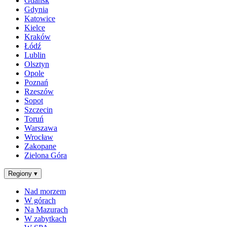
Gdańsk
Gdynia
Katowice
Kielce
Kraków
Łódź
Lublin
Olsztyn
Opole
Poznań
Rzeszów
Sopot
Szczecin
Toruń
Warszawa
Wrocław
Zakopane
Zielona Góra
Regiony
▾
Nad morzem
W górach
Na Mazurach
W zabytkach