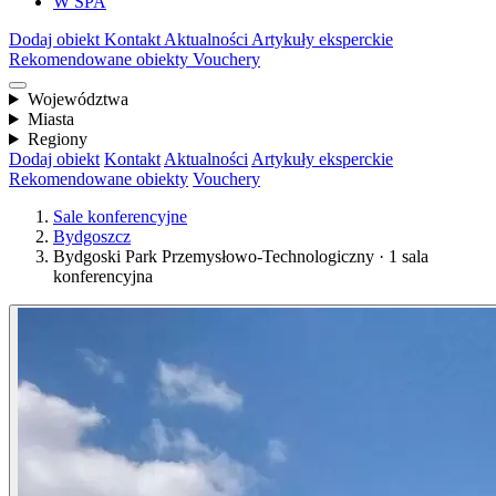
W SPA
Dodaj obiekt
Kontakt
Aktualności
Artykuły eksperckie
Rekomendowane obiekty
Vouchery
Województwa
Miasta
Regiony
Dodaj obiekt
Kontakt
Aktualności
Artykuły eksperckie
Rekomendowane obiekty
Vouchery
Sale konferencyjne
Bydgoszcz
Bydgoski Park Przemysłowo-Technologiczny · 1 sala
konferencyjna