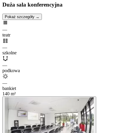
Duża sala konferencyjna
Pokaż szczegóły →
—
teatr
—
szkolne
—
podkowa
—
bankiet
140
m²