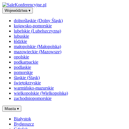
Województwa
▾
dolnośląskie (Dolny Śląsk)
kujawsko-pomorskie
lubelskie (Lubelszczyzna)
lubuskie
łódzkie
małopolskie (Małopolska)
mazowieckie (Mazowsze)
opolskie
podkarpackie
podlaskie
pomorskie
śląskie (Śląsk)
świętokrzyskie
warmińsko-mazurskie
wielkopolskie (Wielkopolska)
zachodniopomorskie
Miasta
▾
Białystok
Bydgoszcz