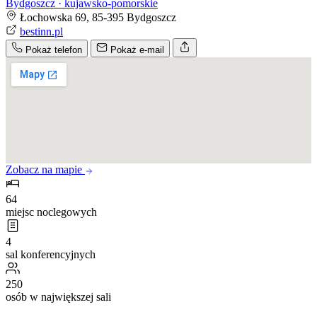
Bydgoszcz · kujawsko-pomorskie
Łochowska 69, 85-395 Bydgoszcz
bestinn.pl
Pokaż telefon
Pokaż e-mail
Zobacz na mapie
64
miejsc noclegowych
4
sal konferencyjnych
250
osób w największej sali