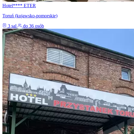
Hotel**** ETER
Toruń (kujawsko-pomorskie)
3 sal
do 36 osób