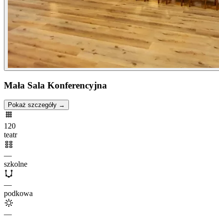
Mała Sala Konferencyjna
Pokaż szczegóły →
120
teatr
—
szkolne
—
podkowa
—