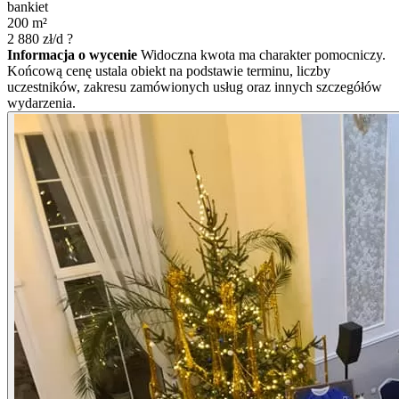
bankiet
200
m²
2 880
zł/d
?
Informacja o wycenie
Widoczna kwota ma charakter pomocniczy.
Końcową cenę ustala obiekt na podstawie terminu, liczby
uczestników, zakresu zamówionych usług oraz innych szczegółów
wydarzenia.