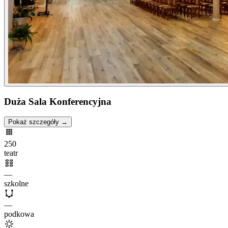
Duża Sala Konferencyjna
Pokaż szczegóły →
250
teatr
—
szkolne
—
podkowa