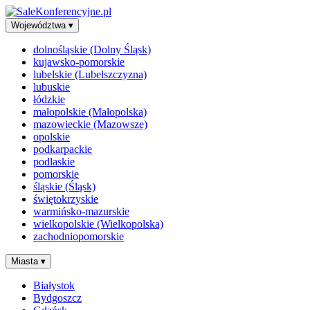
Województwa
▾
dolnośląskie (Dolny Śląsk)
kujawsko-pomorskie
lubelskie (Lubelszczyzna)
lubuskie
łódzkie
małopolskie (Małopolska)
mazowieckie (Mazowsze)
opolskie
podkarpackie
podlaskie
pomorskie
śląskie (Śląsk)
świętokrzyskie
warmińsko-mazurskie
wielkopolskie (Wielkopolska)
zachodniopomorskie
Miasta
▾
Białystok
Bydgoszcz