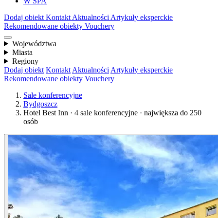
W SPA
Dodaj obiekt
Kontakt
Aktualności
Artykuły eksperckie
Rekomendowane obiekty
Vouchery
Województwa
Miasta
Regiony
Dodaj obiekt
Kontakt
Aktualności
Artykuły eksperckie
Rekomendowane obiekty
Vouchery
Sale konferencyjne
Bydgoszcz
Hotel Best Inn · 4 sale konferencyjne · największa do 250
osób