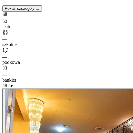
Pokaż szczegóły →
50
teatr
—
szkolne
—
podkowa
—
bankiet
48
m²