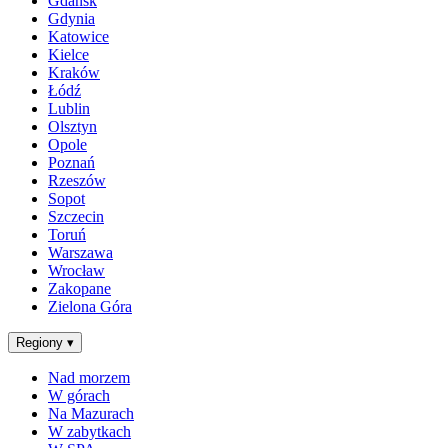
Gdańsk
Gdynia
Katowice
Kielce
Kraków
Łódź
Lublin
Olsztyn
Opole
Poznań
Rzeszów
Sopot
Szczecin
Toruń
Warszawa
Wrocław
Zakopane
Zielona Góra
Regiony
▾
Nad morzem
W górach
Na Mazurach
W zabytkach