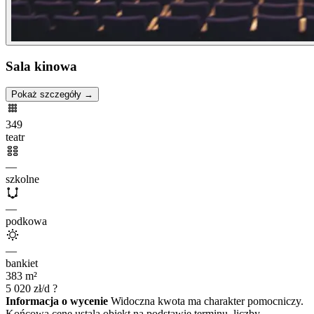
Sala kinowa
Pokaż szczegóły →
349
teatr
—
szkolne
—
podkowa
—
bankiet
383
m²
5 020
zł/d
?
Informacja o wycenie
Widoczna kwota ma charakter pomocniczy.
Końcową cenę ustala obiekt na podstawie terminu, liczby