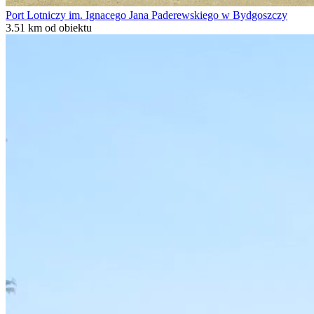
Port Lotniczy im. Ignacego Jana Paderewskiego w Bydgoszczy
3.51 km od obiektu