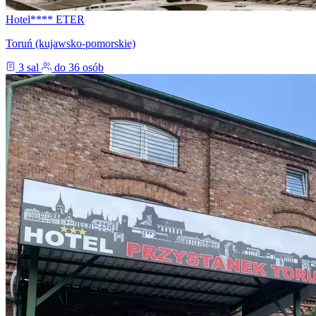
Hotel**** ETER
Toruń (kujawsko-pomorskie)
3 sal
do 36 osób