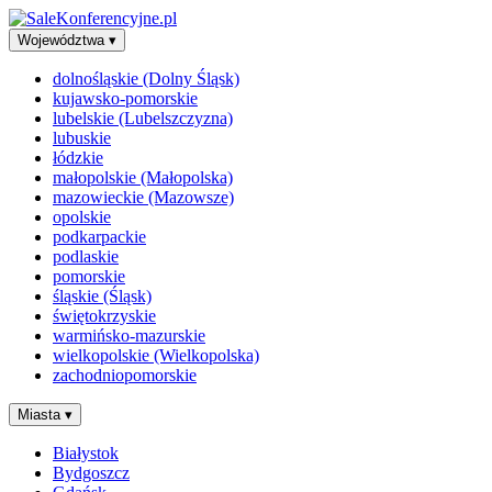
Województwa
▾
dolnośląskie (Dolny Śląsk)
kujawsko-pomorskie
lubelskie (Lubelszczyzna)
lubuskie
łódzkie
małopolskie (Małopolska)
mazowieckie (Mazowsze)
opolskie
podkarpackie
podlaskie
pomorskie
śląskie (Śląsk)
świętokrzyskie
warmińsko-mazurskie
wielkopolskie (Wielkopolska)
zachodniopomorskie
Miasta
▾
Białystok
Bydgoszcz