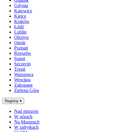
Gdańsk
Gdynia
Katowice
Kielce
Kraków
Łódź
Lublin
Olsztyn
Opole
Poznań
Rzeszów
Sopot
Szczecin
Toruń
Warszawa
Wrocław
Zakopane
Zielona Góra
Regiony
▾
Nad morzem
W górach
Na Mazurach
W zabytkach