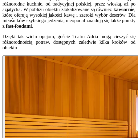
różnorodne kuchnie, od tradycyjnej polskiej, przez włoską, aż po
azjatycką. W pobliżu obiektu zlokalizowane są również
kawiarnie
,
które oferują wysokiej jakości kawę i szeroki wybór deserów. Dla
miłośników szybkiego jedzenia, nieopodal znajdują się także punkty
z
fast-foodami
.
Dzięki tak wielu opcjom, goście Teatru Adria mogą cieszyć się
różnorodnością potraw, dostępnych zaledwie kilka kroków od
obiektu.