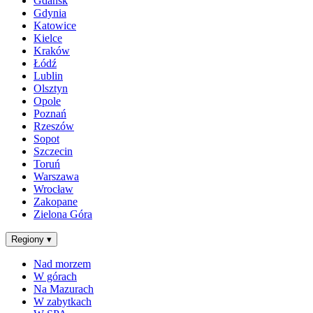
Gdańsk
Gdynia
Katowice
Kielce
Kraków
Łódź
Lublin
Olsztyn
Opole
Poznań
Rzeszów
Sopot
Szczecin
Toruń
Warszawa
Wrocław
Zakopane
Zielona Góra
Regiony
▾
Nad morzem
W górach
Na Mazurach
W zabytkach