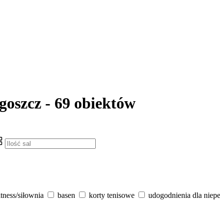
goszcz - 69 obiektów
itness/siłownia
basen
korty tenisowe
udogodnienia dla niep