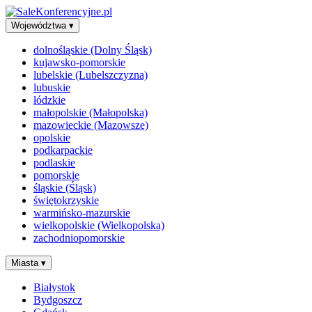
Województwa
▾
dolnośląskie (Dolny Śląsk)
kujawsko-pomorskie
lubelskie (Lubelszczyzna)
lubuskie
łódzkie
małopolskie (Małopolska)
mazowieckie (Mazowsze)
opolskie
podkarpackie
podlaskie
pomorskie
śląskie (Śląsk)
świętokrzyskie
warmińsko-mazurskie
wielkopolskie (Wielkopolska)
zachodniopomorskie
Miasta
▾
Białystok
Bydgoszcz