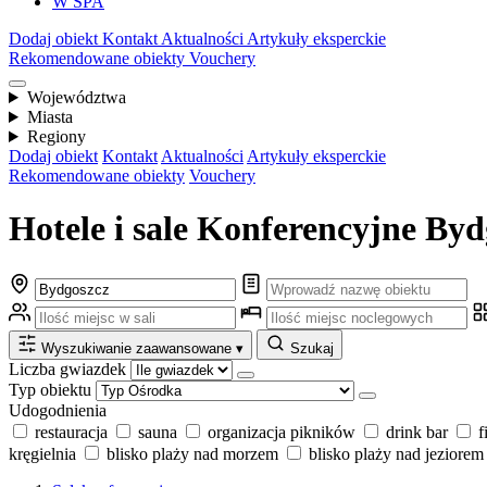
W SPA
Dodaj obiekt
Kontakt
Aktualności
Artykuły eksperckie
Rekomendowane obiekty
Vouchery
Województwa
Miasta
Regiony
Dodaj obiekt
Kontakt
Aktualności
Artykuły eksperckie
Rekomendowane obiekty
Vouchery
Hotele i sale Konferencyjne Byd
Wyszukiwanie zaawansowane
▾
Szukaj
Liczba gwiazdek
Typ obiektu
Udogodnienia
restauracja
sauna
organizacja pikników
drink bar
f
kręgielnia
blisko plaży nad morzem
blisko plaży nad jeziorem