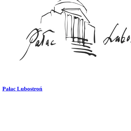
Pałac Lubostroń