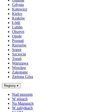
Gdańsk
Gdynia
Katowice
Kielce
Kraków
Łódź
Lublin
Olsztyn
Opole
Poznań
Rzeszów
Sopot
Szczecin
Toruń
Warszawa
Wrocław
Zakopane
Zielona Góra
Regiony
▾
Nad morzem
W górach
Na Mazurach
W zabytkach