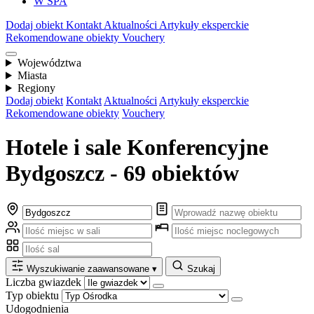
W SPA
Dodaj obiekt
Kontakt
Aktualności
Artykuły eksperckie
Rekomendowane obiekty
Vouchery
Województwa
Miasta
Regiony
Dodaj obiekt
Kontakt
Aktualności
Artykuły eksperckie
Rekomendowane obiekty
Vouchery
Hotele i sale Konferencyjne
Bydgoszcz - 69 obiektów
Wyszukiwanie zaawansowane
▾
Szukaj
Liczba gwiazdek
Typ obiektu
Udogodnienia