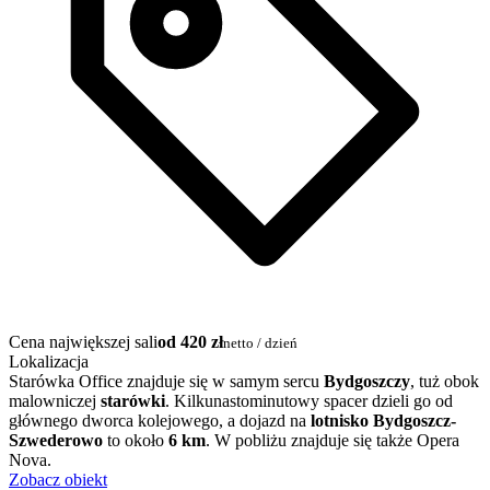
Cena największej sali
od 420 zł
netto / dzień
Lokalizacja
Starówka Office znajduje się w samym sercu
Bydgoszczy
, tuż obok
malowniczej
starówki
. Kilkunastominutowy spacer dzieli go od
głównego dworca kolejowego, a dojazd na
lotnisko Bydgoszcz-
Szwederowo
to około
6 km
. W pobliżu znajduje się także Opera
Nova.
Zobacz obiekt