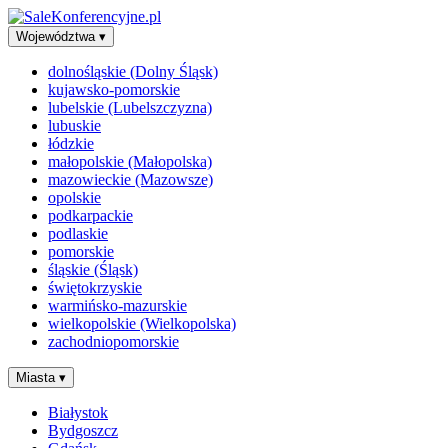
Województwa
▾
dolnośląskie (Dolny Śląsk)
kujawsko-pomorskie
lubelskie (Lubelszczyzna)
lubuskie
łódzkie
małopolskie (Małopolska)
mazowieckie (Mazowsze)
opolskie
podkarpackie
podlaskie
pomorskie
śląskie (Śląsk)
świętokrzyskie
warmińsko-mazurskie
wielkopolskie (Wielkopolska)
zachodniopomorskie
Miasta
▾
Białystok
Bydgoszcz