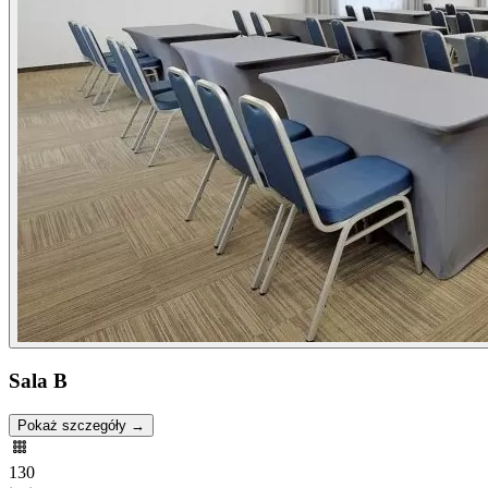
Sala B
Pokaż szczegóły →
130