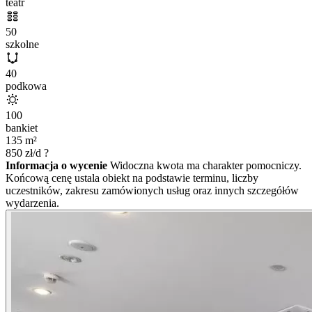
teatr
50
szkolne
40
podkowa
100
bankiet
135
m²
850
zł/d
?
Informacja o wycenie
Widoczna kwota ma charakter pomocniczy.
Końcową cenę ustala obiekt na podstawie terminu, liczby
uczestników, zakresu zamówionych usług oraz innych szczegółów
wydarzenia.