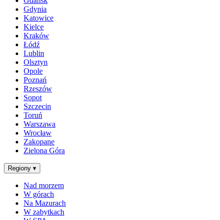
Gdańsk
Gdynia
Katowice
Kielce
Kraków
Łódź
Lublin
Olsztyn
Opole
Poznań
Rzeszów
Sopot
Szczecin
Toruń
Warszawa
Wrocław
Zakopane
Zielona Góra
Regiony
▾
Nad morzem
W górach
Na Mazurach
W zabytkach