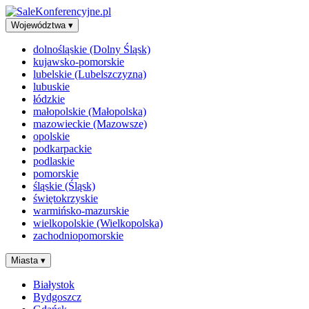
Województwa
▾
dolnośląskie (Dolny Śląsk)
kujawsko-pomorskie
lubelskie (Lubelszczyzna)
lubuskie
łódzkie
małopolskie (Małopolska)
mazowieckie (Mazowsze)
opolskie
podkarpackie
podlaskie
pomorskie
śląskie (Śląsk)
świętokrzyskie
warmińsko-mazurskie
wielkopolskie (Wielkopolska)
zachodniopomorskie
Miasta
▾
Białystok
Bydgoszcz