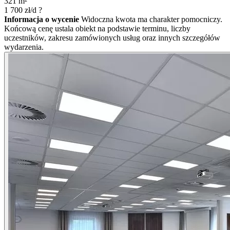
321
m²
1 700
zł/d
?
Informacja o wycenie
Widoczna kwota ma charakter pomocniczy.
Końcową cenę ustala obiekt na podstawie terminu, liczby
uczestników, zakresu zamówionych usług oraz innych szczegółów
wydarzenia.