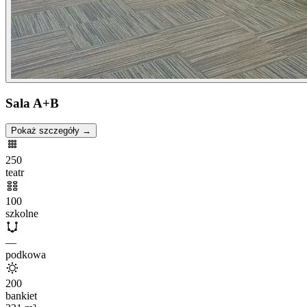
Sala A+B
Pokaż szczegóły →
250
teatr
100
szkolne
—
podkowa
200
bankiet