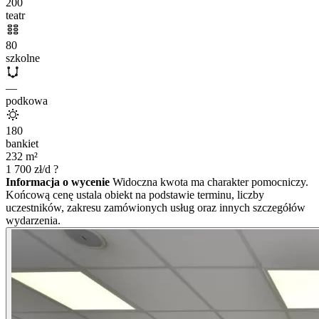
200
teatr
80
szkolne
—
podkowa
180
bankiet
232
m²
1 700
zł/d
?
Informacja o wycenie
Widoczna kwota ma charakter pomocniczy.
Końcową cenę ustala obiekt na podstawie terminu, liczby
uczestników, zakresu zamówionych usług oraz innych szczegółów
wydarzenia.