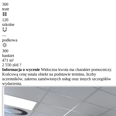
300
teatr
120
szkolne
—
podkowa
300
bankiet
471
m²
2 550
zł/d
?
Informacja o wycenie
Widoczna kwota ma charakter pomocniczy.
Końcową cenę ustala obiekt na podstawie terminu, liczby
uczestników, zakresu zamówionych usług oraz innych szczegółów
wydarzenia.