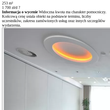
253
m²
1 700
zł/d
?
Informacja o wycenie
Widoczna kwota ma charakter pomocniczy.
Końcową cenę ustala obiekt na podstawie terminu, liczby
uczestników, zakresu zamówionych usług oraz innych szczegółów
wydarzenia.