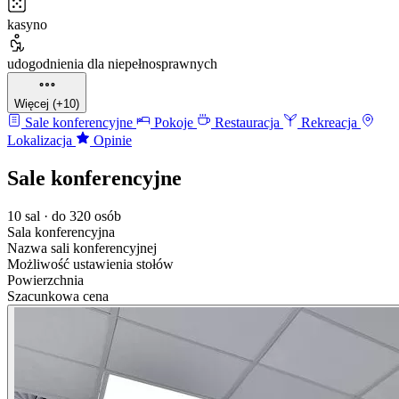
kasyno
udogodnienia dla niepełnosprawnych
Więcej (+10)
Sale konferencyjne
Pokoje
Restauracja
Rekreacja
Lokalizacja
Opinie
Sale konferencyjne
10 sal · do 320 osób
Sala konferencyjna
Nazwa sali konferencyjnej
Możliwość ustawienia stołów
Powierzchnia
Szacunkowa cena