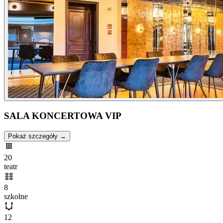
SALA KONCERTOWA VIP
Pokaż szczegóły →
20
teatr
8
szkolne
12