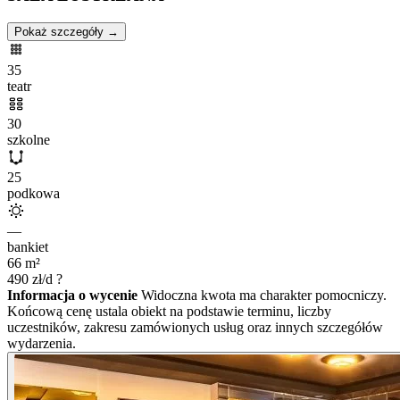
Pokaż szczegóły →
35
teatr
30
szkolne
25
podkowa
—
bankiet
66
m²
490
zł/d
?
Informacja o wycenie
Widoczna kwota ma charakter pomocniczy.
Końcową cenę ustala obiekt na podstawie terminu, liczby
uczestników, zakresu zamówionych usług oraz innych szczegółów
wydarzenia.