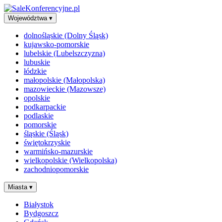
Województwa
▾
dolnośląskie (Dolny Śląsk)
kujawsko-pomorskie
lubelskie (Lubelszczyzna)
lubuskie
łódzkie
małopolskie (Małopolska)
mazowieckie (Mazowsze)
opolskie
podkarpackie
podlaskie
pomorskie
śląskie (Śląsk)
świętokrzyskie
warmińsko-mazurskie
wielkopolskie (Wielkopolska)
zachodniopomorskie
Miasta
▾
Białystok
Bydgoszcz