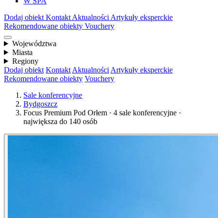
W SPA
Dodaj obiekt
Kontakt
Aktualności
Artykuły eksperckie
Rekomendowane obiekty
Vouchery
Województwa
Miasta
Regiony
Dodaj obiekt
Kontakt
Aktualności
Artykuły eksperckie
Rekomendowane obiekty
Vouchery
Sale konferencyjne
Bydgoszcz
Focus Premium Pod Orłem · 4 sale konferencyjne ·
największa do 140 osób