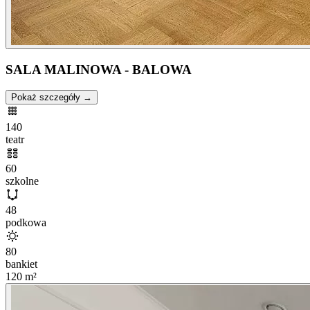
SALA MALINOWA - BALOWA
Pokaż szczegóły →
140
teatr
60
szkolne
48
podkowa
80
bankiet
120
m²