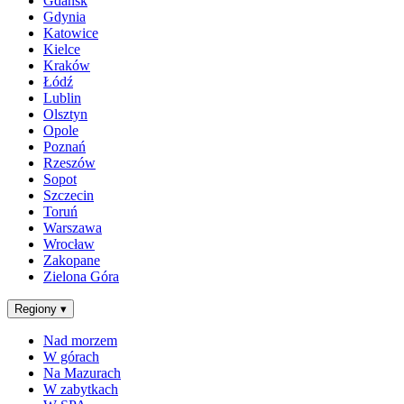
Gdańsk
Gdynia
Katowice
Kielce
Kraków
Łódź
Lublin
Olsztyn
Opole
Poznań
Rzeszów
Sopot
Szczecin
Toruń
Warszawa
Wrocław
Zakopane
Zielona Góra
Regiony
▾
Nad morzem
W górach
Na Mazurach
W zabytkach