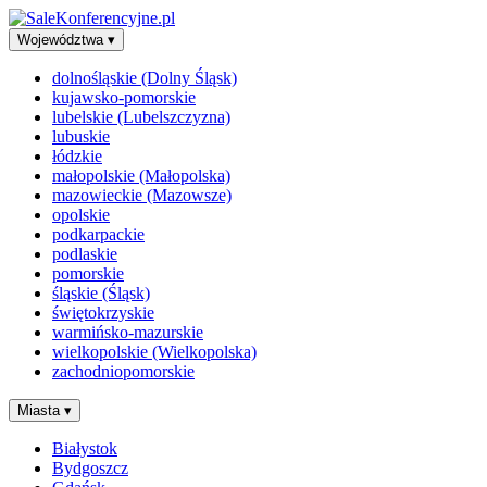
Województwa
▾
dolnośląskie (Dolny Śląsk)
kujawsko-pomorskie
lubelskie (Lubelszczyzna)
lubuskie
łódzkie
małopolskie (Małopolska)
mazowieckie (Mazowsze)
opolskie
podkarpackie
podlaskie
pomorskie
śląskie (Śląsk)
świętokrzyskie
warmińsko-mazurskie
wielkopolskie (Wielkopolska)
zachodniopomorskie
Miasta
▾
Białystok
Bydgoszcz