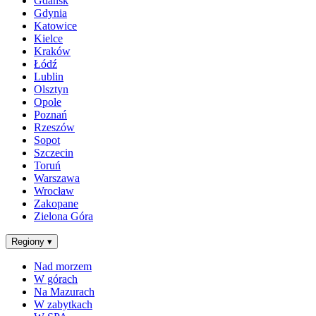
Gdańsk
Gdynia
Katowice
Kielce
Kraków
Łódź
Lublin
Olsztyn
Opole
Poznań
Rzeszów
Sopot
Szczecin
Toruń
Warszawa
Wrocław
Zakopane
Zielona Góra
Regiony
▾
Nad morzem
W górach
Na Mazurach
W zabytkach