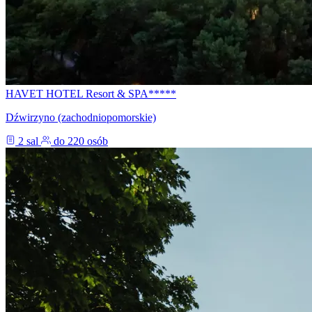
HAVET HOTEL Resort & SPA*****
Dźwirzyno (zachodniopomorskie)
2 sal
do 220 osób