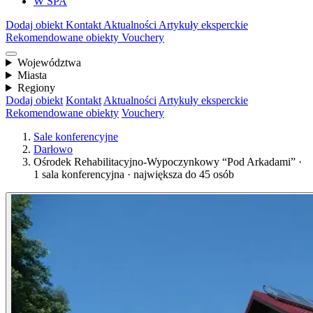
W SPA
Dodaj obiekt
Kontakt
Aktualności
Artykuły eksperckie
Rekomendowane obiekty
Vouchery
Województwa
Miasta
Regiony
Dodaj obiekt
Kontakt
Aktualności
Artykuły eksperckie
Rekomendowane obiekty
Vouchery
Sale konferencyjne
Darłowo
Ośrodek Rehabilitacyjno-Wypoczynkowy “Pod Arkadami” ·
1 sala konferencyjna · największa do 45 osób