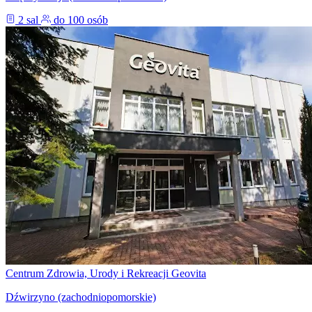
2 sal
do 100 osób
Centrum Zdrowia, Urody i Rekreacji Geovita
Dźwirzyno (zachodniopomorskie)