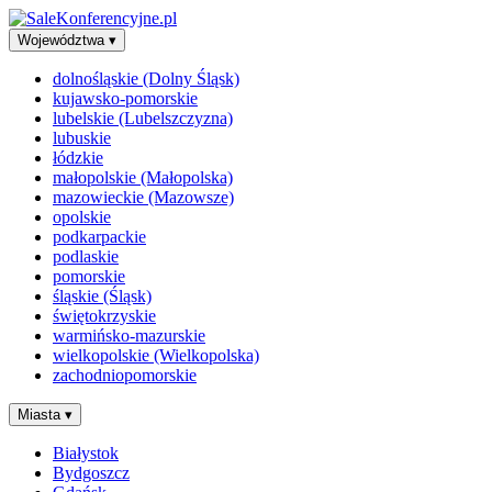
Województwa
▾
dolnośląskie (Dolny Śląsk)
kujawsko-pomorskie
lubelskie (Lubelszczyzna)
lubuskie
łódzkie
małopolskie (Małopolska)
mazowieckie (Mazowsze)
opolskie
podkarpackie
podlaskie
pomorskie
śląskie (Śląsk)
świętokrzyskie
warmińsko-mazurskie
wielkopolskie (Wielkopolska)
zachodniopomorskie
Miasta
▾
Białystok
Bydgoszcz