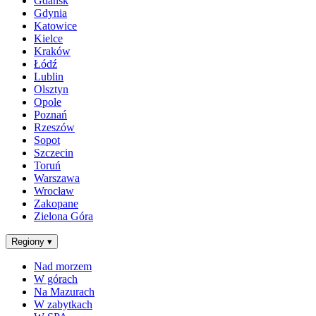
Gdańsk
Gdynia
Katowice
Kielce
Kraków
Łódź
Lublin
Olsztyn
Opole
Poznań
Rzeszów
Sopot
Szczecin
Toruń
Warszawa
Wrocław
Zakopane
Zielona Góra
Regiony
▾
Nad morzem
W górach
Na Mazurach
W zabytkach