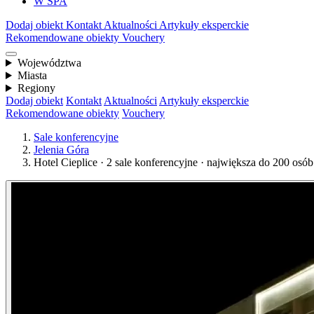
W SPA
Dodaj obiekt
Kontakt
Aktualności
Artykuły eksperckie
Rekomendowane obiekty
Vouchery
Województwa
Miasta
Regiony
Dodaj obiekt
Kontakt
Aktualności
Artykuły eksperckie
Rekomendowane obiekty
Vouchery
Sale konferencyjne
Jelenia Góra
Hotel Cieplice · 2 sale konferencyjne · największa do 200 osób