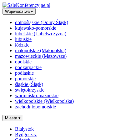
Województwa
▾
dolnośląskie (Dolny Śląsk)
kujawsko-pomorskie
lubelskie (Lubelszczyzna)
lubuskie
łódzkie
małopolskie (Małopolska)
mazowieckie (Mazowsze)
opolskie
podkarpackie
podlaskie
pomorskie
śląskie (Śląsk)
świętokrzyskie
warmińsko-mazurskie
wielkopolskie (Wielkopolska)
zachodniopomorskie
Miasta
▾
Białystok
Bydgoszcz