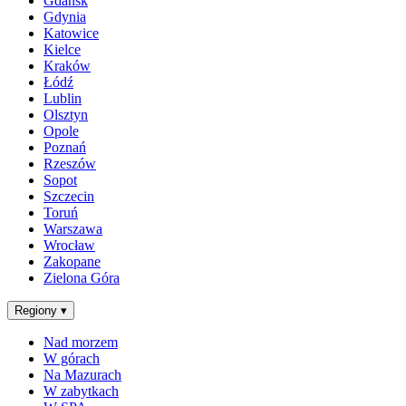
Gdańsk
Gdynia
Katowice
Kielce
Kraków
Łódź
Lublin
Olsztyn
Opole
Poznań
Rzeszów
Sopot
Szczecin
Toruń
Warszawa
Wrocław
Zakopane
Zielona Góra
Regiony
▾
Nad morzem
W górach
Na Mazurach
W zabytkach