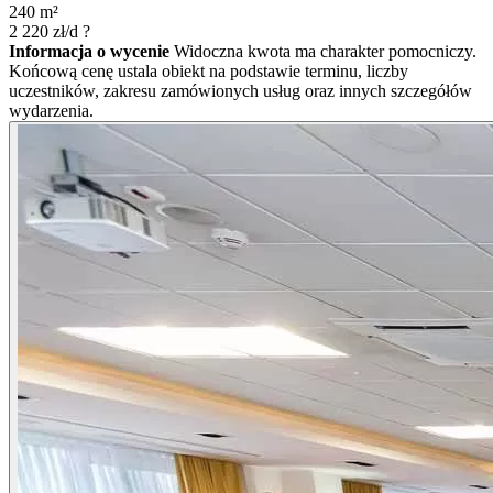
240
m²
2 220
zł/d
?
Informacja o wycenie
Widoczna kwota ma charakter pomocniczy.
Końcową cenę ustala obiekt na podstawie terminu, liczby
uczestników, zakresu zamówionych usług oraz innych szczegółów
wydarzenia.