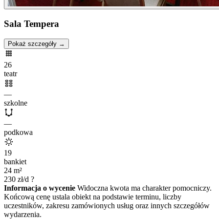
Sala Tempera
Pokaż szczegóły →
26
teatr
—
szkolne
—
podkowa
19
bankiet
24
m²
230
zł/d
?
Informacja o wycenie
Widoczna kwota ma charakter pomocniczy.
Końcową cenę ustala obiekt na podstawie terminu, liczby
uczestników, zakresu zamówionych usług oraz innych szczegółów
wydarzenia.