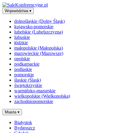
Województwa
▾
dolnośląskie (Dolny Śląsk)
kujawsko-pomorskie
lubelskie (Lubelszczyzna)
lubuskie
łódzkie
małopolskie (Małopolska)
mazowieckie (Mazowsze)
opolskie
podkarpackie
podlaskie
pomorskie
śląskie (Śląsk)
świętokrzyskie
warmińsko-mazurskie
wielkopolskie (Wielkopolska)
zachodniopomorskie
Miasta
▾
Białystok
Bydgoszcz