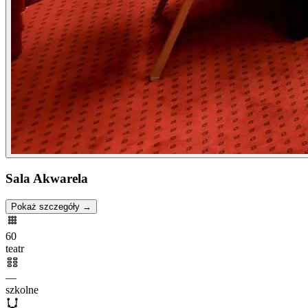
Sala Akwarela
Pokaż szczegóły →
60
teatr
—
szkolne