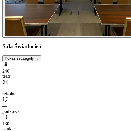
Sala Światłocień
Pokaż szczegóły →
240
teatr
—
szkolne
—
podkowa
130
bankiet