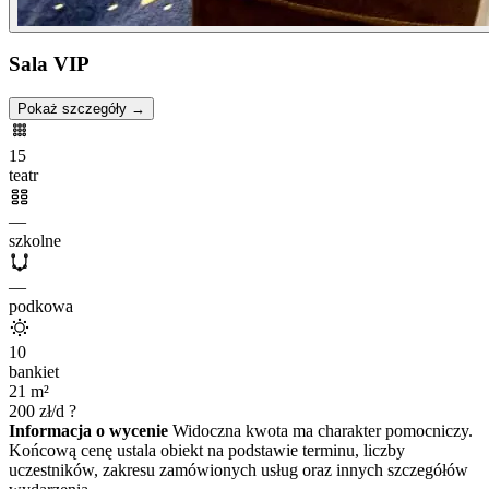
Sala VIP
Pokaż szczegóły →
15
teatr
—
szkolne
—
podkowa
10
bankiet
21
m²
200
zł/d
?
Informacja o wycenie
Widoczna kwota ma charakter pomocniczy.
Końcową cenę ustala obiekt na podstawie terminu, liczby
uczestników, zakresu zamówionych usług oraz innych szczegółów