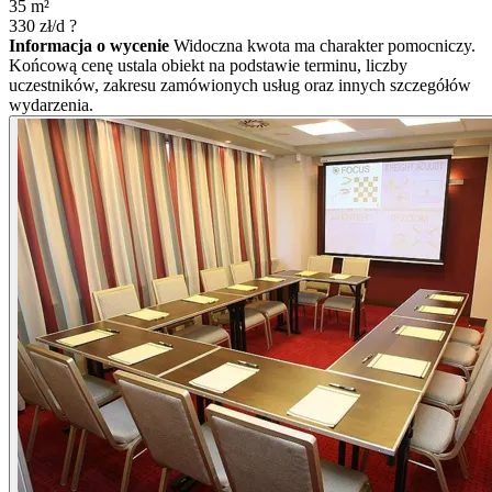
35
m²
330
zł/d
?
Informacja o wycenie
Widoczna kwota ma charakter pomocniczy.
Końcową cenę ustala obiekt na podstawie terminu, liczby
uczestników, zakresu zamówionych usług oraz innych szczegółów
wydarzenia.