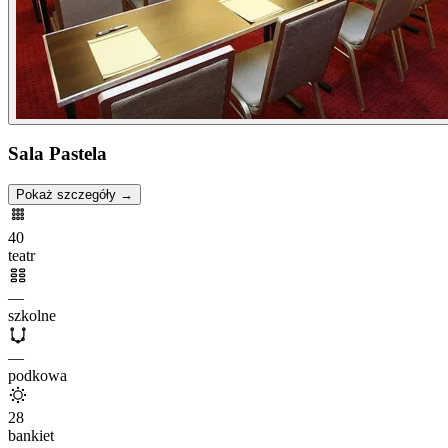
Sala Pastela
Pokaż szczegóły →
40
teatr
—
szkolne
—
podkowa
28
bankiet