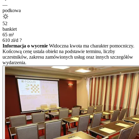
—
podkowa
52
bankiet
65
m²
610
zł/d
?
Informacja o wycenie
Widoczna kwota ma charakter pomocniczy.
Końcową cenę ustala obiekt na podstawie terminu, liczby
uczestników, zakresu zamówionych usług oraz innych szczegółów
wydarzenia.