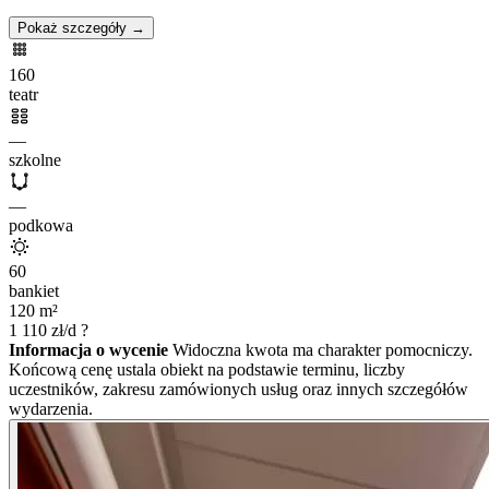
Pokaż szczegóły →
160
teatr
—
szkolne
—
podkowa
60
bankiet
120
m²
1 110
zł/d
?
Informacja o wycenie
Widoczna kwota ma charakter pomocniczy.
Końcową cenę ustala obiekt na podstawie terminu, liczby
uczestników, zakresu zamówionych usług oraz innych szczegółów
wydarzenia.