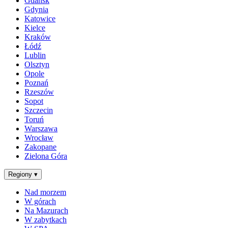
Gdańsk
Gdynia
Katowice
Kielce
Kraków
Łódź
Lublin
Olsztyn
Opole
Poznań
Rzeszów
Sopot
Szczecin
Toruń
Warszawa
Wrocław
Zakopane
Zielona Góra
Regiony
▾
Nad morzem
W górach
Na Mazurach
W zabytkach