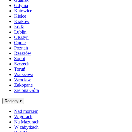
Gdańsk
Gdynia
Katowice
Kielce
Kraków
Łódź
Lublin
Olsztyn
Opole
Poznań
Rzeszów
Sopot
Szczecin
Toruń
Warszawa
Wrocław
Zakopane
Zielona Góra
Regiony
▾
Nad morzem
W górach
Na Mazurach
W zabytkach