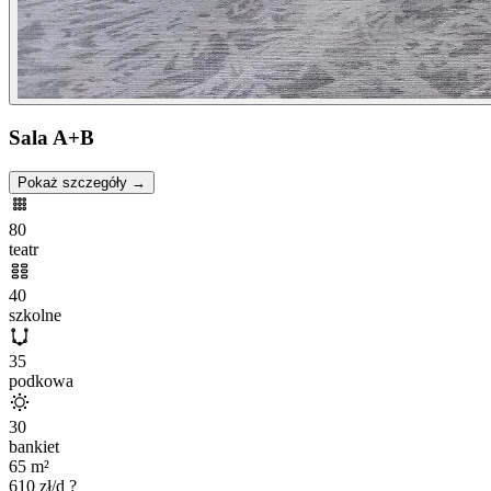
Sala A+B
Pokaż szczegóły →
80
teatr
40
szkolne
35
podkowa
30
bankiet
65
m²
610
zł/d
?