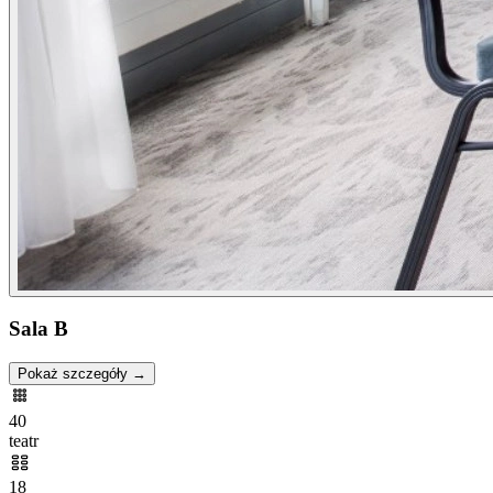
Sala B
Pokaż szczegóły →
40
teatr
18