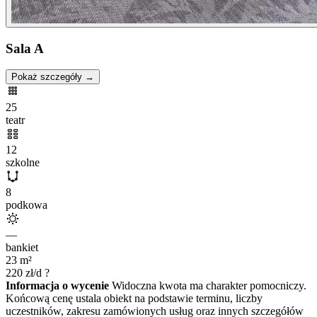
Sala A
Pokaż szczegóły →
25
teatr
12
szkolne
8
podkowa
—
bankiet
23
m²
220
zł/d
?
Informacja o wycenie
Widoczna kwota ma charakter pomocniczy.
Końcową cenę ustala obiekt na podstawie terminu, liczby
uczestników, zakresu zamówionych usług oraz innych szczegółów