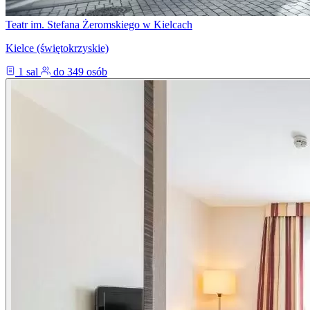
Teatr im. Stefana Żeromskiego w Kielcach
Kielce (świętokrzyskie)
1 sal
do 349 osób