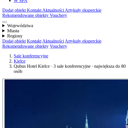
W SPA
Dodaj obiekt
Kontakt
Aktualności
Artykuły eksperckie
Rekomendowane obiekty
Vouchery
Województwa
Miasta
Regiony
Dodaj obiekt
Kontakt
Aktualności
Artykuły eksperckie
Rekomendowane obiekty
Vouchery
Sale konferencyjne
Kielce
Qubus Hotel Kielce · 3 sale konferencyjne · największa do 80
osób