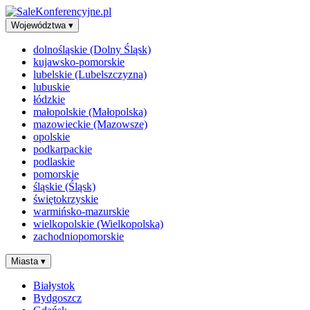
Województwa
▾
dolnośląskie (Dolny Śląsk)
kujawsko-pomorskie
lubelskie (Lubelszczyzna)
lubuskie
łódzkie
małopolskie (Małopolska)
mazowieckie (Mazowsze)
opolskie
podkarpackie
podlaskie
pomorskie
śląskie (Śląsk)
świętokrzyskie
warmińsko-mazurskie
wielkopolskie (Wielkopolska)
zachodniopomorskie
Miasta
▾
Białystok
Bydgoszcz