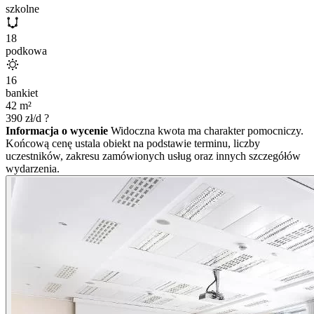
szkolne
18
podkowa
16
bankiet
42
m²
390
zł/d
?
Informacja o wycenie
Widoczna kwota ma charakter pomocniczy.
Końcową cenę ustala obiekt na podstawie terminu, liczby
uczestników, zakresu zamówionych usług oraz innych szczegółów
wydarzenia.