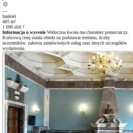
—
bankiet
405
m²
1 690
zł/d
?
Informacja o wycenie
Widoczna kwota ma charakter pomocniczy.
Końcową cenę ustala obiekt na podstawie terminu, liczby
uczestników, zakresu zamówionych usług oraz innych szczegółów
wydarzenia.