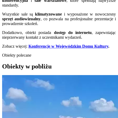
konferencyjna
i
sale warsztatowe
, które spełniają najwyższe
standardy.
Wszystkie sale są
klimatyzowane
i wyposażone w nowoczesny
sprzęt audiowizualny
, co pozwala na profesjonalne prezentacje i
prowadzenie szkoleń.
Dodatkowo, obiekt posiada
dostęp do internetu
, zapewniając
nieprzerwany kontakt z uczestnikami wydarzeń.
Zobacz więcej:
Konferencje w Wojewódzkim Domu Kultury
.
Obiekty polecane
Obiekty w pobliżu