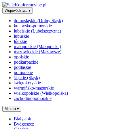
Województwa
▾
dolnośląskie (Dolny Śląsk)
kujawsko-pomorskie
lubelskie (Lubelszczyzna)
lubuskie
łódzkie
małopolskie (Małopolska)
mazowieckie (Mazowsze)
opolskie
podkarpackie
podlaskie
pomorskie
śląskie (Śląsk)
świętokrzyskie
warmińsko-mazurskie
wielkopolskie (Wielkopolska)
zachodniopomorskie
Miasta
▾
Białystok
Bydgoszcz