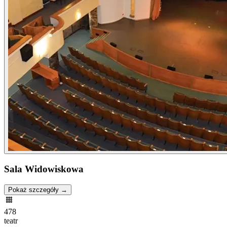
Sala Widowiskowa
Pokaż szczegóły →
478
teatr