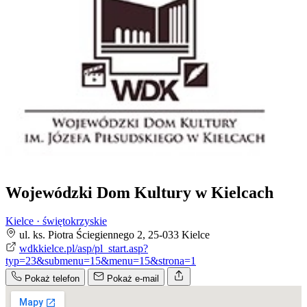
Wojewódzki Dom Kultury w Kielcach
Kielce · świętokrzyskie
ul. ks. Piotra Ściegiennego 2, 25-033 Kielce
wdkkielce.pl/asp/pl_start.asp?
typ=23&submenu=15&menu=15&strona=1
Pokaż telefon
Pokaż e-mail