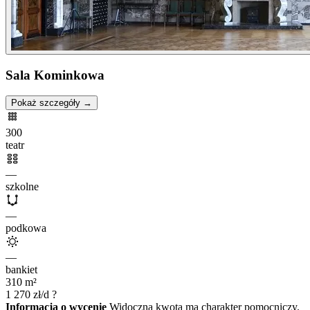
Sala Kominkowa
Pokaż szczegóły →
300
teatr
—
szkolne
—
podkowa
—
bankiet
310
m²
1 270
zł/d
?
Informacja o wycenie
Widoczna kwota ma charakter pomocniczy.