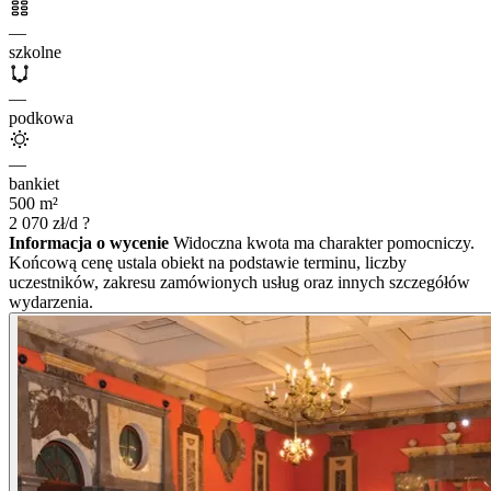
—
szkolne
—
podkowa
—
bankiet
500
m²
2 070
zł/d
?
Informacja o wycenie
Widoczna kwota ma charakter pomocniczy.
Końcową cenę ustala obiekt na podstawie terminu, liczby
uczestników, zakresu zamówionych usług oraz innych szczegółów
wydarzenia.