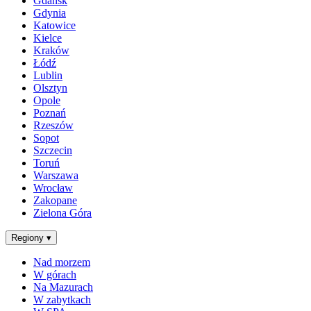
Gdańsk
Gdynia
Katowice
Kielce
Kraków
Łódź
Lublin
Olsztyn
Opole
Poznań
Rzeszów
Sopot
Szczecin
Toruń
Warszawa
Wrocław
Zakopane
Zielona Góra
Regiony
▾
Nad morzem
W górach
Na Mazurach
W zabytkach