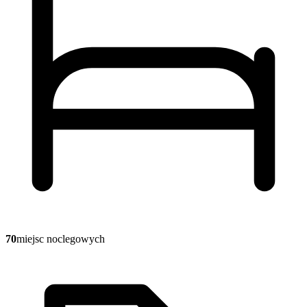
70
miejsc noclegowych