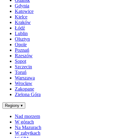
Gdańsk
Gdynia
Katowice
Kielce
Kraków
Łódź
Lublin
Olsztyn
Opole
Poznań
Rzeszów
Sopot
Szczecin
Toruń
Warszawa
Wrocław
Zakopane
Zielona Góra
Regiony
▾
Nad morzem
W górach
Na Mazurach
W zabytkach