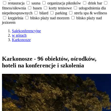
restauracja
sauna
organizacja pikników
drink bar
fitness/siłownia
basen
korty tenisowe
udogodnienia dla
niepełnosprawnych
bilard
parking
strefa spa & wellness
kręgielnia
blisko plaży nad morzem
blisko plaży nad
jeziorem
Salekonferencyjne
w górach
Karkonosze
Karkonosze - 96 obiektów, ośrodków,
hoteli na konferencje i szkolenia