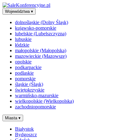
Województwa
▾
dolnośląskie (Dolny Śląsk)
kujawsko-pomorskie
lubelskie (Lubelszczyzna)
lubuskie
łódzkie
małopolskie (Małopolska)
mazowieckie (Mazowsze)
opolskie
podkarpackie
podlaskie
pomorskie
śląskie (Śląsk)
świętokrzyskie
warmińsko-mazurskie
wielkopolskie (Wielkopolska)
zachodniopomorskie
Miasta
▾
Białystok
Bydgoszcz