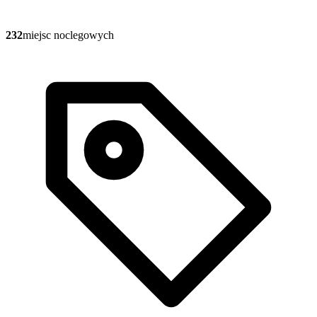
232
miejsc noclegowych