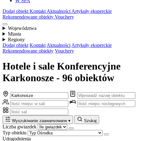
W SPA
Dodaj obiekt
Kontakt
Aktualności
Artykuły eksperckie
Rekomendowane obiekty
Vouchery
Województwa
Miasta
Regiony
Dodaj obiekt
Kontakt
Aktualności
Artykuły eksperckie
Rekomendowane obiekty
Vouchery
Hotele i sale Konferencyjne
Karkonosze - 96 obiektów
Wyszukiwanie zaawansowane
▾
Szukaj
Liczba gwiazdek
Typ obiektu
Udogodnienia