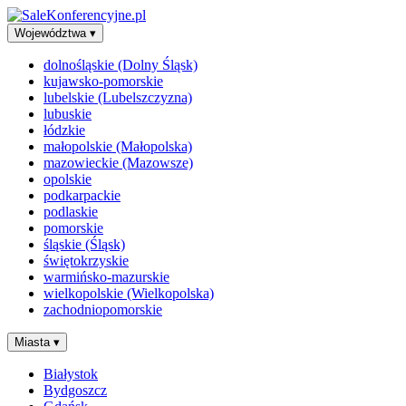
Województwa
▾
dolnośląskie (Dolny Śląsk)
kujawsko-pomorskie
lubelskie (Lubelszczyzna)
lubuskie
łódzkie
małopolskie (Małopolska)
mazowieckie (Mazowsze)
opolskie
podkarpackie
podlaskie
pomorskie
śląskie (Śląsk)
świętokrzyskie
warmińsko-mazurskie
wielkopolskie (Wielkopolska)
zachodniopomorskie
Miasta
▾
Białystok
Bydgoszcz