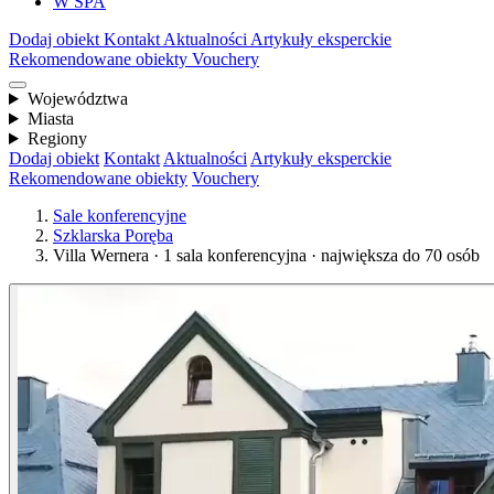
W SPA
Dodaj obiekt
Kontakt
Aktualności
Artykuły eksperckie
Rekomendowane obiekty
Vouchery
Województwa
Miasta
Regiony
Dodaj obiekt
Kontakt
Aktualności
Artykuły eksperckie
Rekomendowane obiekty
Vouchery
Sale konferencyjne
Szklarska Poręba
Villa Wernera · 1 sala konferencyjna · największa do 70 osób