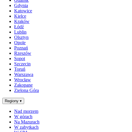
Gdańsk
Gdynia
Katowice
Kielce
Kraków
Łódź
Lublin
Olsztyn
Opole
Poznań
Rzeszów
Sopot
Szczecin
Toruń
Warszawa
Wrocław
Zakopane
Zielona Góra
Regiony
▾
Nad morzem
W górach
Na Mazurach
W zabytkach