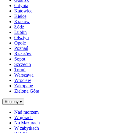
Gdańsk
Gdynia
Katowice
Kielce
Kraków
Łódź
Lublin
Olsztyn
Opole
Poznań
Rzeszów
Sopot
Szczecin
Toruń
Warszawa
Wrocław
Zakopane
Zielona Góra
Regiony
▾
Nad morzem
W górach
Na Mazurach
W zabytkach