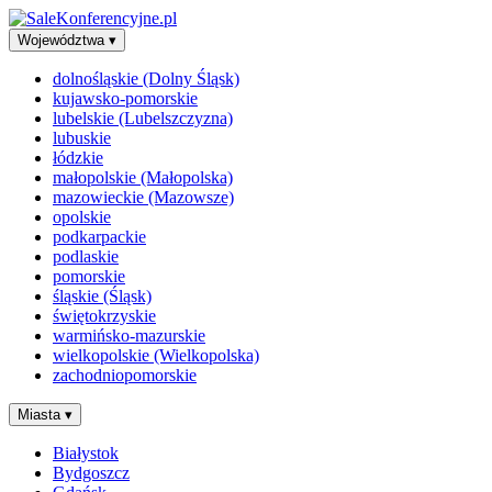
Województwa
▾
dolnośląskie (Dolny Śląsk)
kujawsko-pomorskie
lubelskie (Lubelszczyzna)
lubuskie
łódzkie
małopolskie (Małopolska)
mazowieckie (Mazowsze)
opolskie
podkarpackie
podlaskie
pomorskie
śląskie (Śląsk)
świętokrzyskie
warmińsko-mazurskie
wielkopolskie (Wielkopolska)
zachodniopomorskie
Miasta
▾
Białystok
Bydgoszcz