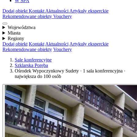
W SPA
Dodaj obiekt
Kontakt
Aktualności
Artykuły eksperckie
Rekomendowane obiekty
Vouchery
Województwa
Miasta
Regiony
Dodaj obiekt
Kontakt
Aktualności
Artykuły eksperckie
Rekomendowane obiekty
Vouchery
Sale konferencyjne
Szklarska Poręba
Ośrodek Wypoczynkowy Sudety · 1 sala konferencyjna ·
największa do 100 osób