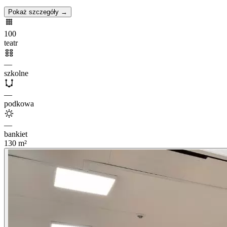
Pokaż szczegóły →
100
teatr
—
szkolne
—
podkowa
—
bankiet
130
m²