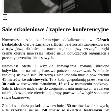
Sale szkoleniowe / zaplecze konferencyjne
Nowoczesne sale konferencyjne zlokalizowane w
Górach
Beskidzkich
oferuje
Limanova Hotel
. Sale zostały zaprojektowane
z największą dbałością o nawet najdrobniejszy szczegół dzięki
czemu oferują najwyższą jakość usług dotyczących organizacji i
przebiegu eventów biznesowych.
Natomiast oferta i wszelkie rozwiązania zostaną skrojone
indywidualnie na miarę Państwa potrzeb i oczekiwań. W ofercie
znajdują się dwie sale. Pierwszą z nich jest sala mała o powierzchni
41 metrów kwadratowych
. Te z kolei gospodarują przestrzeń dla
30 osób
w ustawieniu teatralnym,
16
zaś w ustawieniu podkowy.
Sala ta idealnie nadaje się do zorganizowania mniejszych wydarzeń
takich jak szkolenie niewielkiej grupy pracowników bądź spotkanie
stricte biznesowe.
Z kolei sala duża posiada powierzchnię 150 metrów kwadratowych,
a ta przekłada się na
150 miejsc w układzie teatralnym
. W