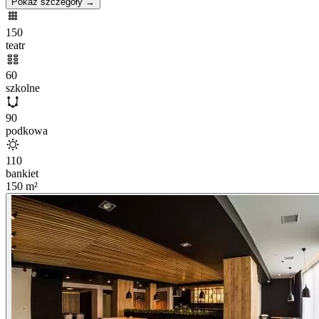
Pokaż szczegóły →
150
teatr
60
szkolne
90
podkowa
110
bankiet
150
m²