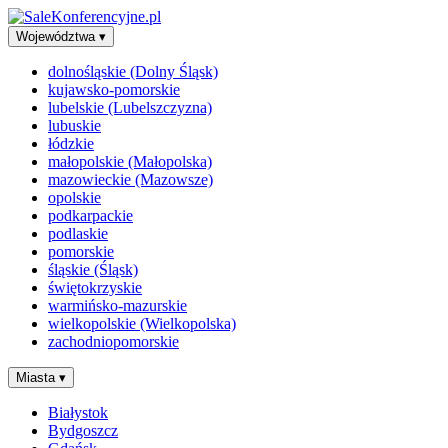
Województwa
▾
dolnośląskie (Dolny Śląsk)
kujawsko-pomorskie
lubelskie (Lubelszczyzna)
lubuskie
łódzkie
małopolskie (Małopolska)
mazowieckie (Mazowsze)
opolskie
podkarpackie
podlaskie
pomorskie
śląskie (Śląsk)
świętokrzyskie
warmińsko-mazurskie
wielkopolskie (Wielkopolska)
zachodniopomorskie
Miasta
▾
Białystok
Bydgoszcz