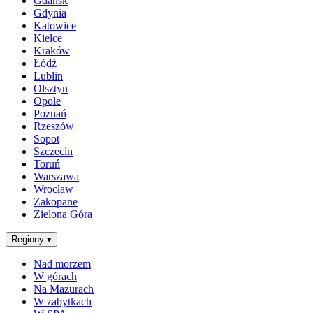
Gdańsk
Gdynia
Katowice
Kielce
Kraków
Łódź
Lublin
Olsztyn
Opole
Poznań
Rzeszów
Sopot
Szczecin
Toruń
Warszawa
Wrocław
Zakopane
Zielona Góra
Regiony
▾
Nad morzem
W górach
Na Mazurach
W zabytkach