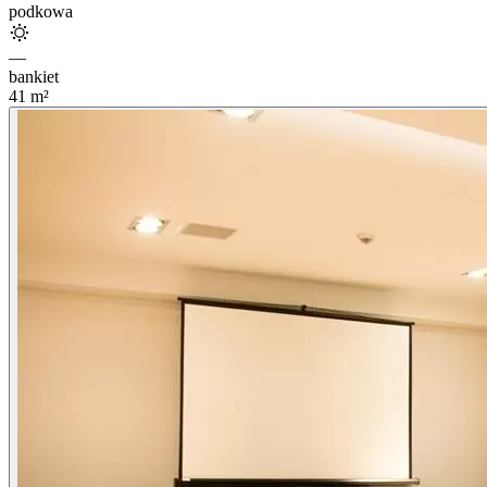
podkowa
—
bankiet
41
m²