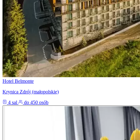
Hotel Belmonte
Krynica Zdrój (małopolskie)
4 sal
do 450 osób