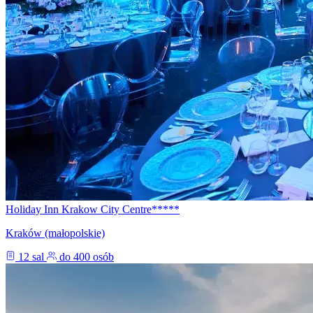
Holiday Inn Krakow City Centre*****
Kraków (małopolskie)
12 sal
do 400 osób