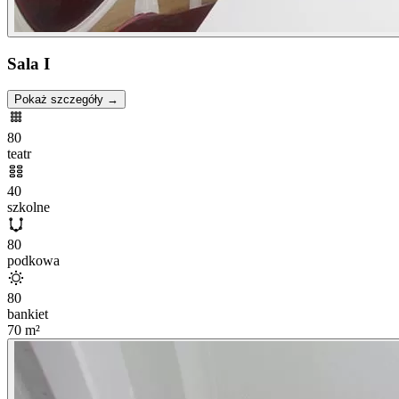
Sala I
Pokaż szczegóły →
80
teatr
40
szkolne
80
podkowa
80
bankiet
70
m²