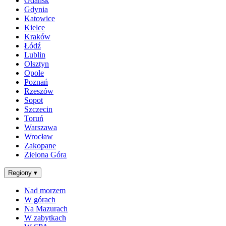
Gdańsk
Gdynia
Katowice
Kielce
Kraków
Łódź
Lublin
Olsztyn
Opole
Poznań
Rzeszów
Sopot
Szczecin
Toruń
Warszawa
Wrocław
Zakopane
Zielona Góra
Regiony
▾
Nad morzem
W górach
Na Mazurach
W zabytkach