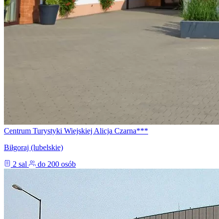
Centrum Turystyki Wiejskiej Alicja Czarna***
Biłgoraj (lubelskie)
2 sal
do 200 osób