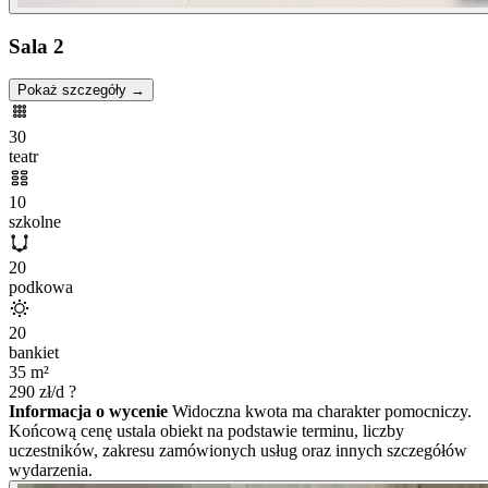
Sala 2
Pokaż szczegóły →
30
teatr
10
szkolne
20
podkowa
20
bankiet
35
m²
290
zł/d
?
Informacja o wycenie
Widoczna kwota ma charakter pomocniczy.
Końcową cenę ustala obiekt na podstawie terminu, liczby
uczestników, zakresu zamówionych usług oraz innych szczegółów
wydarzenia.