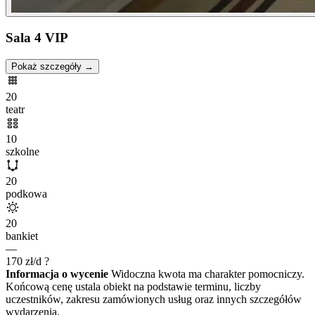
Sala 4 VIP
Pokaż szczegóły →
20
teatr
10
szkolne
20
podkowa
20
bankiet
—
170
zł/d
?
Informacja o wycenie
Widoczna kwota ma charakter pomocniczy.
Końcową cenę ustala obiekt na podstawie terminu, liczby
uczestników, zakresu zamówionych usług oraz innych szczegółów
wydarzenia.