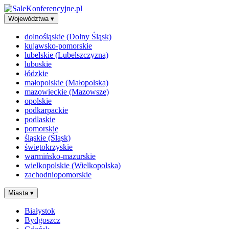
Województwa
▾
dolnośląskie (Dolny Śląsk)
kujawsko-pomorskie
lubelskie (Lubelszczyzna)
lubuskie
łódzkie
małopolskie (Małopolska)
mazowieckie (Mazowsze)
opolskie
podkarpackie
podlaskie
pomorskie
śląskie (Śląsk)
świętokrzyskie
warmińsko-mazurskie
wielkopolskie (Wielkopolska)
zachodniopomorskie
Miasta
▾
Białystok
Bydgoszcz